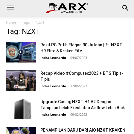
Home
Tags
NZXT
Tag: NZXT
Rakit PC Putih Elegan 30 Jutaan | ft. NZXT
H9 Elite & Kraken Eite...
Indra Leonardo
-
04/07/2023
Recap Video #Computex2023 + BTS Tipis-
Tipis
Indra Leonardo
-
17/06/2023
Upgrade Casing NZXT H1 V2 Dengan
Tampilan Lebih Fresh dan Airflow Lebih Baik
Indra Leonardo
-
09/02/2022
PENAMPILAN BARU DARI AIO NZXT KRAKEN