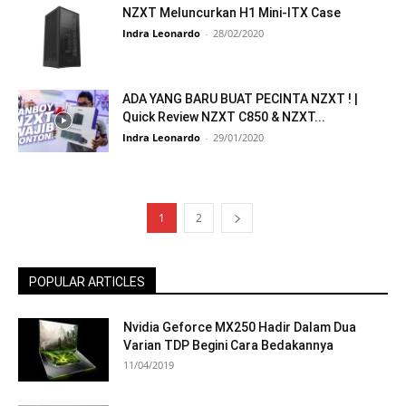
NZXT Meluncurkan H1 Mini-ITX Case
Indra Leonardo
-
28/02/2020
ADA YANG BARU BUAT PECINTA NZXT ! |
Quick Review NZXT C850 & NZXT...
Indra Leonardo
-
29/01/2020
1
2
POPULAR ARTICLES
Nvidia Geforce MX250 Hadir Dalam Dua
Varian TDP Begini Cara Bedakannya
11/04/2019