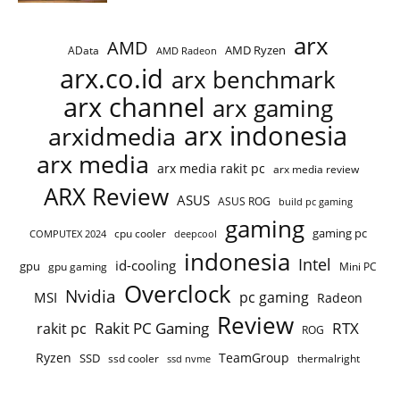
arx
AMD
AMD Ryzen
AData
AMD Radeon
arx.co.id
arx benchmark
arx channel
arx gaming
arx indonesia
arxidmedia
arx media
arx media rakit pc
arx media review
ARX Review
ASUS
ASUS ROG
build pc gaming
gaming
gaming pc
cpu cooler
COMPUTEX 2024
deepcool
indonesia
Intel
id-cooling
gpu
gpu gaming
Mini PC
Overclock
Nvidia
pc gaming
MSI
Radeon
Review
Rakit PC Gaming
RTX
rakit pc
ROG
Ryzen
TeamGroup
SSD
ssd cooler
thermalright
ssd nvme