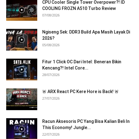
CPU Cooler Single Tower Overpower?! ID
COOLING FROZN A510 Turbo Review
07/08/2026
Ngiseng Sek: DDR3 Build Apa Masih Layak Di
2026?
05/08/2026
Fitur 1 Click OC Dari Intel: Beneran Bikin
Kencang?! Intel Core...
28/07/2026
🚨 ARX React PC Kere Hore is Back! 🚨
27/07/2026
Racun Aksesoris PC Yang Bisa Kalian Beli In
This Economy! Jungle...
22/07/2026