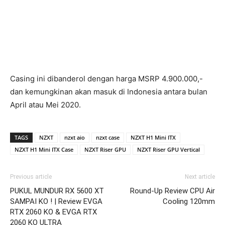
Casing ini dibanderol dengan harga MSRP 4.900.000,-
dan kemungkinan akan masuk di Indonesia antara bulan
April atau Mei 2020.
TAGS
NZXT
nzxt aio
nzxt case
NZXT H1 Mini ITX
NZXT H1 Mini ITX Case
NZXT Riser GPU
NZXT Riser GPU Vertical
Previous article
Next article
PUKUL MUNDUR RX 5600 XT
Round-Up Review CPU Air
SAMPAI KO ! | Review EVGA
Cooling 120mm
RTX 2060 KO & EVGA RTX
2060 KO ULTRA