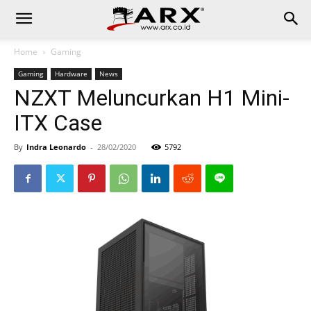
Home
Gaming
Gaming
Hardware
News
NZXT Meluncurkan H1 Mini-
ITX Case
By
Indra Leonardo
-
28/02/2020
5792