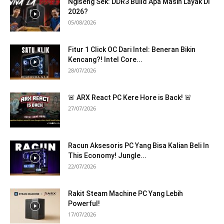
Ngiseng Sek: DDR3 Build Apa Masih Layak Di
2026?
05/08/2026
Fitur 1 Click OC Dari Intel: Beneran Bikin
Kencang?! Intel Core...
28/07/2026
🚨 ARX React PC Kere Hore is Back! 🚨
27/07/2026
Racun Aksesoris PC Yang Bisa Kalian Beli In
This Economy! Jungle...
22/07/2026
Rakit Steam Machine PC Yang Lebih
Powerful!
17/07/2026