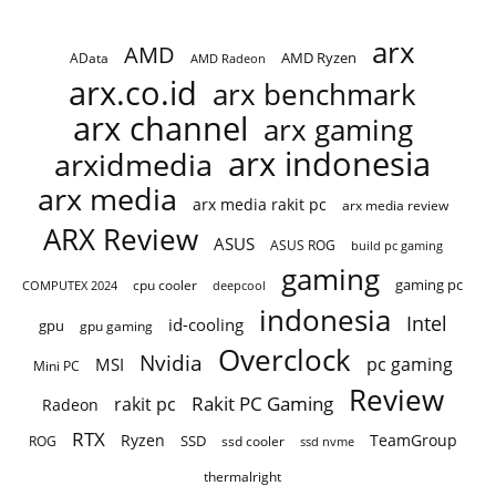
arx
AMD
AMD Ryzen
AData
AMD Radeon
arx.co.id
arx benchmark
arx channel
arx gaming
arx indonesia
arxidmedia
arx media
arx media rakit pc
arx media review
ARX Review
ASUS
ASUS ROG
build pc gaming
gaming
gaming pc
COMPUTEX 2024
cpu cooler
deepcool
indonesia
Intel
id-cooling
gpu
gpu gaming
Overclock
Nvidia
pc gaming
MSI
Mini PC
Review
Rakit PC Gaming
rakit pc
Radeon
RTX
Ryzen
TeamGroup
SSD
ROG
ssd cooler
ssd nvme
thermalright