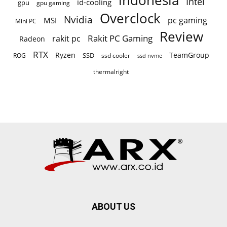
indonesia
Intel
id-cooling
gpu
gpu gaming
Overclock
Nvidia
pc gaming
MSI
Mini PC
Review
Rakit PC Gaming
rakit pc
Radeon
RTX
Ryzen
TeamGroup
SSD
ROG
ssd cooler
ssd nvme
thermalright
ABOUT US