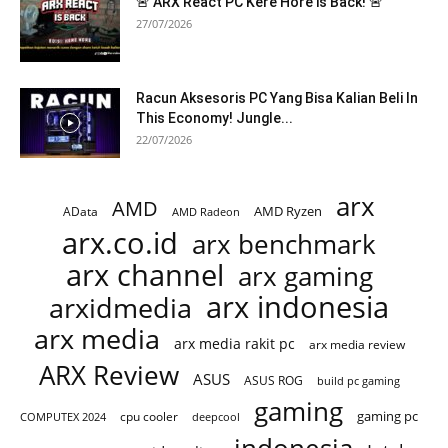
🚨 ARX React PC Kere Hore is Back! 🚨
27/07/2026
Racun Aksesoris PC Yang Bisa Kalian Beli In
This Economy! Jungle...
22/07/2026
arx
AMD
AMD Ryzen
AData
AMD Radeon
arx.co.id
arx benchmark
arx channel
arx gaming
arx indonesia
arxidmedia
arx media
arx media rakit pc
arx media review
ARX Review
ASUS
ASUS ROG
build pc gaming
gaming
gaming pc
cpu cooler
COMPUTEX 2024
deepcool