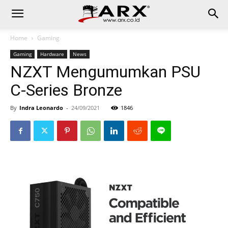
Home
Gaming
Gaming
Hardware
News
NZXT Mengumumkan PSU
C-Series Bronze
By
Indra Leonardo
-
24/09/2021
1846