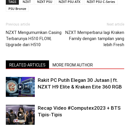
TAGS
NZXT
NZXT PSU
NZXT PSU ATX
NZXT PSU C-Series
PSU Bronze
Previous article
Next article
NZXT Mengumumkan Casing
NZXT Memperbarui lagi Kraken
Terbarunya H510 FLOW,
Family dengan tampilan yang
Upgrade dari H510
lebih Fresh
RELATED ARTICLES
MORE FROM AUTHOR
Rakit PC Putih Elegan 30 Jutaan | ft.
NZXT H9 Elite & Kraken Eite 360 RGB
Recap Video #Computex2023 + BTS
Tipis-Tipis