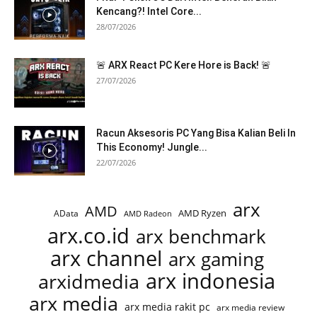
Kencang?! Intel Core...
28/07/2026
🚨 ARX React PC Kere Hore is Back! 🚨
27/07/2026
Racun Aksesoris PC Yang Bisa Kalian Beli In
This Economy! Jungle...
22/07/2026
arx
AMD
AMD Ryzen
AData
AMD Radeon
arx.co.id
arx benchmark
arx channel
arx gaming
arx indonesia
arxidmedia
arx media
arx media rakit pc
arx media review