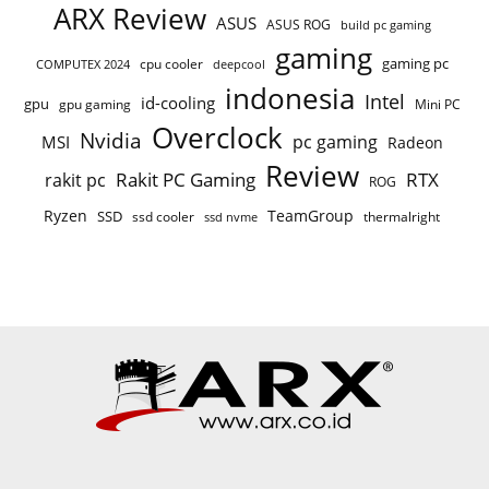
ARX Review
ASUS
ASUS ROG
build pc gaming
gaming
gaming pc
cpu cooler
COMPUTEX 2024
deepcool
indonesia
Intel
id-cooling
gpu
gpu gaming
Mini PC
Overclock
Nvidia
pc gaming
MSI
Radeon
Review
Rakit PC Gaming
RTX
rakit pc
ROG
Ryzen
TeamGroup
SSD
ssd cooler
thermalright
ssd nvme