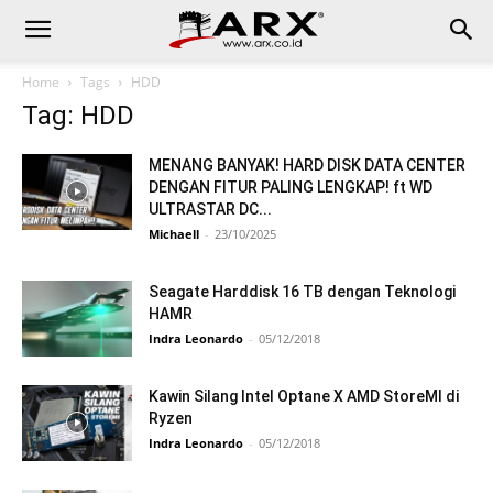
Home
Tags
HDD
Tag: HDD
MENANG BANYAK! HARD DISK DATA CENTER
DENGAN FITUR PALING LENGKAP! ft WD
ULTRASTAR DC...
Michaell
-
23/10/2025
Seagate Harddisk 16 TB dengan Teknologi
HAMR
Indra Leonardo
-
05/12/2018
Kawin Silang Intel Optane X AMD StoreMI di
Ryzen
Indra Leonardo
-
05/12/2018