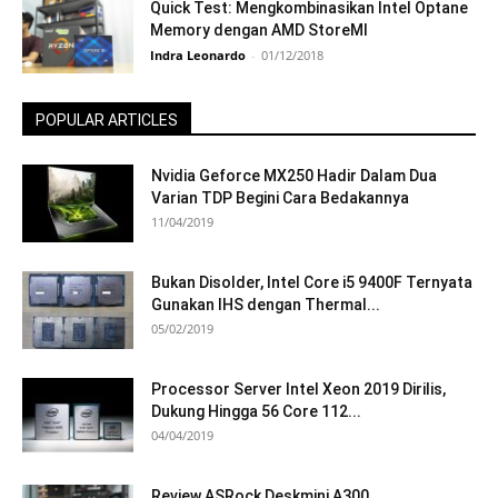
Quick Test: Mengkombinasikan Intel Optane
Memory dengan AMD StoreMI
Indra Leonardo
-
01/12/2018
POPULAR ARTICLES
Nvidia Geforce MX250 Hadir Dalam Dua
Varian TDP Begini Cara Bedakannya
11/04/2019
Bukan Disolder, Intel Core i5 9400F Ternyata
Gunakan IHS dengan Thermal...
05/02/2019
Processor Server Intel Xeon 2019 Dirilis,
Dukung Hingga 56 Core 112...
04/04/2019
Review ASRock Deskmini A300