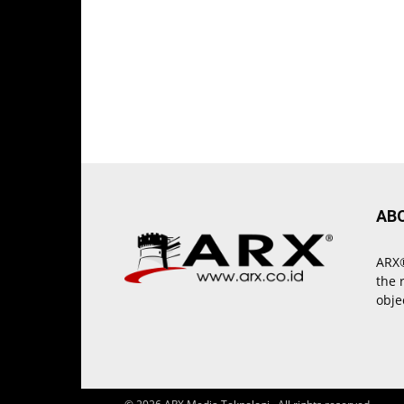
AB
ARX®
the 
obje