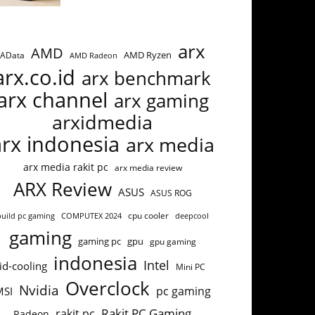
arx
AMD
AMD Ryzen
AData
AMD Radeon
arx.co.id
arx benchmark
arx channel
arx gaming
arxidmedia
arx indonesia
arx media
arx media rakit pc
arx media review
ARX Review
ASUS
ASUS ROG
build pc gaming
COMPUTEX 2024
cpu cooler
deepcool
gaming
gaming pc
gpu
gpu gaming
indonesia
Intel
id-cooling
Mini PC
Overclock
Nvidia
pc gaming
MSI
Rakit PC Gaming
rakit pc
Radeon