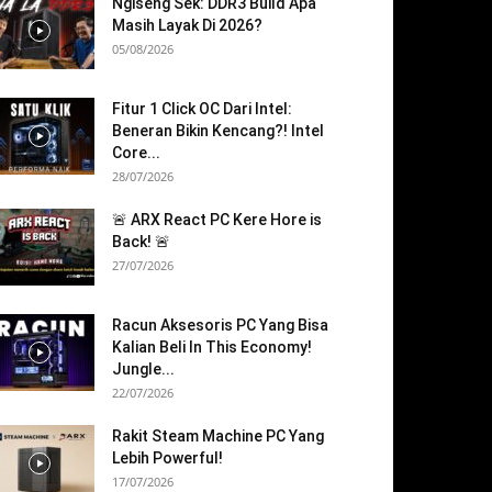
Ngiseng Sek: DDR3 Build Apa
Masih Layak Di 2026?
05/08/2026
Fitur 1 Click OC Dari Intel:
Beneran Bikin Kencang?! Intel
Core...
28/07/2026
🚨 ARX React PC Kere Hore is
Back! 🚨
27/07/2026
Racun Aksesoris PC Yang Bisa
Kalian Beli In This Economy!
Jungle...
22/07/2026
Rakit Steam Machine PC Yang
Lebih Powerful!
17/07/2026