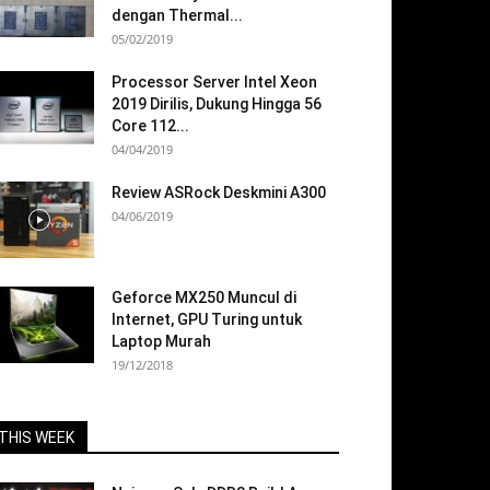
dengan Thermal...
05/02/2019
Processor Server Intel Xeon
2019 Dirilis, Dukung Hingga 56
Core 112...
04/04/2019
Review ASRock Deskmini A300
04/06/2019
Geforce MX250 Muncul di
Internet, GPU Turing untuk
Laptop Murah
19/12/2018
THIS WEEK