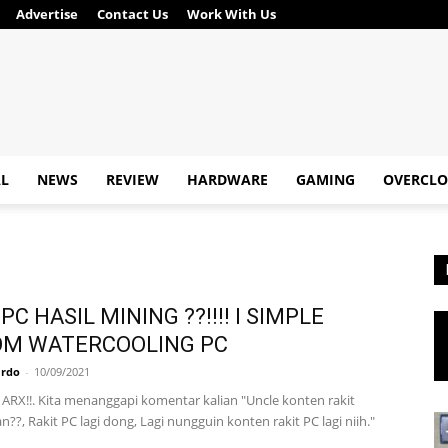
Advertise
Contact Us
Work With Us
AL
NEWS
REVIEW
HARDWARE
GAMING
OVERCLO
PC HASIL MINING ??!!!! I SIMPLE
OM WATERCOOLING PC
ardo
-
10/09/2021
 ARX!!. Kita menanggapi komentar kalian "Uncle konten rakit
??, Rakit PC lagi dong, Lagi nungguin konten rakit PC lagi niih."