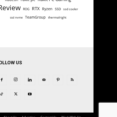
Review
RTX
Ryzen
SSD
ROG
ssd cooler
TeamGroup
thermalright
ssd nvme
OLLOW US