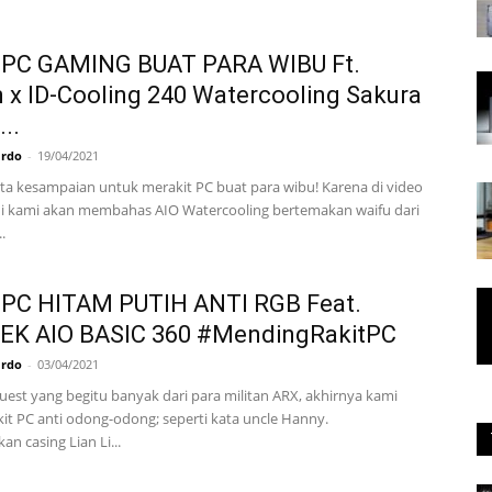
 PC GAMING BUAT PARA WIBU Ft.
 x ID-Cooling 240 Watercooling Sakura
..
ardo
-
19/04/2021
ita kesampaian untuk merakit PC buat para wibu! Karena di video
 ini kami akan membahas AIO Watercooling bertemakan waifu dari
.
 PC HITAM PUTIH ANTI RGB Feat.
EK AIO BASIC 360 #MendingRakitPC
ardo
-
03/04/2021
uest yang begitu banyak dari para militan ARX, akhirnya kami
it PC anti odong-odong; seperti kata uncle Hanny.
n casing Lian Li...