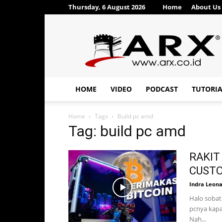
Thursday, 6 August 2026
Home
About Us
ARX®
HOME
VIDEO
PODCAST
TUTORI
Home
Tags
Build pc amd
Tag: build pc amd
RAKIT 
CUST
Indra Leon
Halo sobat
pcnya kapan
Nah...