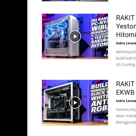
RAKIT
Yeston
Hitomi.
Indra Leon
Akhirnya k
build kali
ID-Cooling..
RAKIT
EKWB 
Indra Leon
Karena req
akan merak
Menggunaka