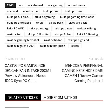
TAGS
arx
arx channel
arx gaming
arx indonesia
arx.co.id
arxidmedia
build pc amd
build pc asmr
build pc full black
build pc gaming
build pc gaming time lapse
build pc time lapse
ek aio
ek aio basic
ekwb aio basic
Rakit PC AMD
rakit pc anti rgb
rakit pc dewa
rakit pc editing
rakit pc full
rakit pc full white
rakit pc fullset
Rakit PC Gaming
rakit pc gaming termahal
rakit pc hedon
rakit pc high end
rakit pc high end 2021
rakit pc hitam putih
Review
Previous article
Next article
CASING PC GAMING RGB
MENCOBA PERIPHERAL
DENGAN FAN INTAKE 20CM |
GAMING KERE HORE DARI
Preview Abkoncore Helios
GAMEN | Review Gamen
500G Sync PC Case
Gaming Peripheral
RELATED ARTICLES
MORE FROM AUTHOR