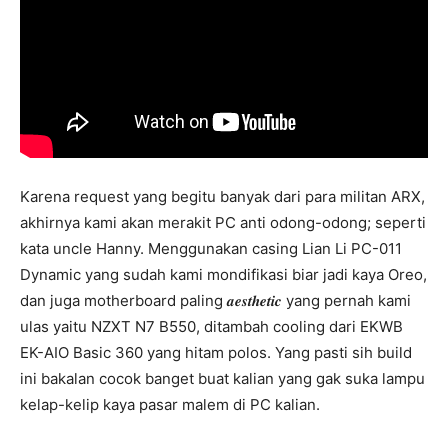
Karena request yang begitu banyak dari para militan ARX,
akhirnya kami akan merakit PC anti odong-odong; seperti
kata uncle Hanny. Menggunakan casing Lian Li PC-011
Dynamic yang sudah kami mondifikasi biar jadi kaya Oreo,
dan juga motherboard paling 𝒂𝒆𝒔𝒕𝒉𝒆𝒕𝒊𝒄 yang pernah kami
ulas yaitu NZXT N7 B550, ditambah cooling dari EKWB
EK-AIO Basic 360 yang hitam polos. Yang pasti sih build
ini bakalan cocok banget buat kalian yang gak suka lampu
kelap-kelip kaya pasar malem di PC kalian.