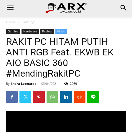
Home
Gaming
Gaming
Hardware
Review
Video
RAKIT PC HITAM PUTIH
ANTI RGB Feat. EKWB EK
AIO BASIC 360
#MendingRakitPC
By
Indra Leonardo
-
03/04/2021
2269