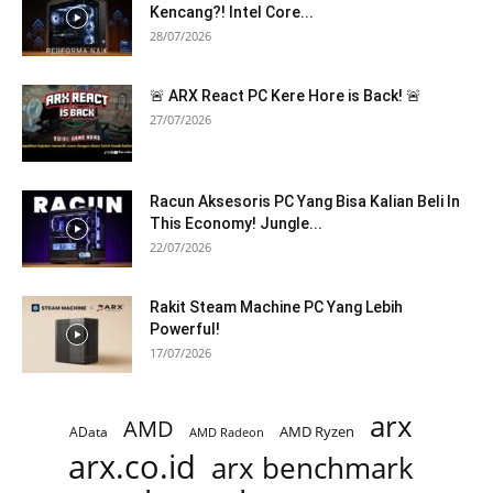
Kencang?! Intel Core...
28/07/2026
🚨 ARX React PC Kere Hore is Back! 🚨
27/07/2026
Racun Aksesoris PC Yang Bisa Kalian Beli In
This Economy! Jungle...
22/07/2026
Rakit Steam Machine PC Yang Lebih
Powerful!
17/07/2026
arx
AMD
AMD Ryzen
AData
AMD Radeon
arx.co.id
arx benchmark