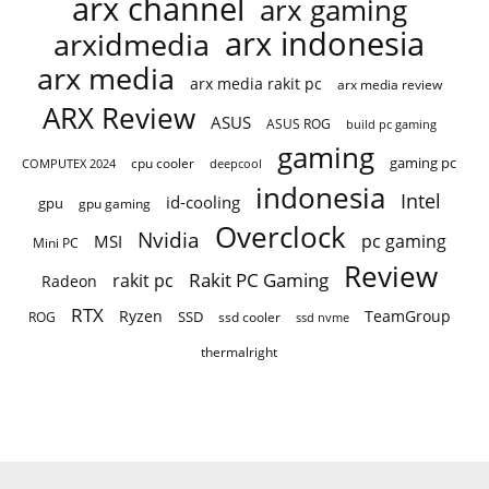
arx channel
arx gaming
arx indonesia
arxidmedia
arx media
arx media rakit pc
arx media review
ARX Review
ASUS
ASUS ROG
build pc gaming
gaming
gaming pc
COMPUTEX 2024
cpu cooler
deepcool
indonesia
Intel
id-cooling
gpu
gpu gaming
Overclock
Nvidia
pc gaming
MSI
Mini PC
Review
Rakit PC Gaming
rakit pc
Radeon
RTX
Ryzen
TeamGroup
SSD
ROG
ssd cooler
ssd nvme
thermalright