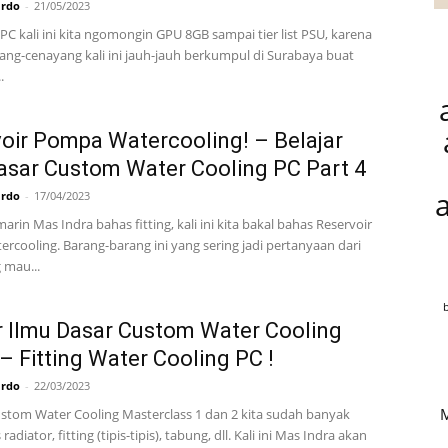
ardo
-
21/05/2023
PC kali ini kita ngomongin GPU 8GB sampai tier list PSU, karena
ang-cenayang kali ini jauh-jauh berkumpul di Surabaya buat
.
oir Pompa Watercooling! – Belajar
asar Custom Water Cooling PC Part 4
ardo
-
17/04/2023
arin Mas Indra bahas fitting, kali ini kita bakal bahas Reservoir
rcooling. Barang-barang ini yang sering jadi pertanyaan dari
 mau...
r Ilmu Dasar Custom Water Cooling
 – Fitting Water Cooling PC !
ardo
-
22/03/2023
ustom Water Cooling Masterclass 1 dan 2 kita sudah banyak
diator, fitting (tipis-tipis), tabung, dll. Kali ini Mas Indra akan