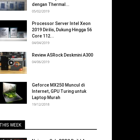
dengan Thermal...
05/02/2019
Processor Server Intel Xeon
2019 Dirilis, Dukung Hingga 56
Core 112...
04/04/2019
Review ASRock Deskmini A300
04/06/2019
Geforce MX250 Muncul di
Internet, GPU Turing untuk
Laptop Murah
19/12/2018
THIS WEEK