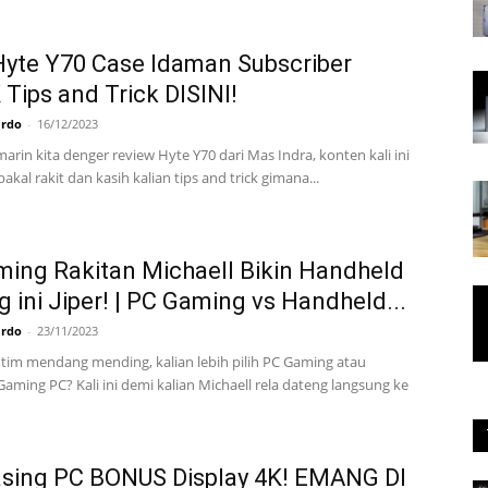
Hyte Y70 Case Idaman Subscriber
Tips and Trick DISINI!
ardo
-
16/12/2023
arin kita denger review Hyte Y70 dari Mas Indra, konten kali ini
akal rakit dan kasih kalian tips and trick gimana...
ing Rakitan Michaell Bikin Handheld
 ini Jiper! | PC Gaming vs Handheld...
ardo
-
23/11/2023
n tim mendang mending, kalian lebih pilih PC Gaming atau
aming PC? Kali ini demi kalian Michaell rela dateng langsung ke
asing PC BONUS Display 4K! EMANG DI