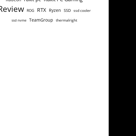
Review
RTX
Ryzen
SSD
ROG
ssd cooler
TeamGroup
thermalright
ssd nvme