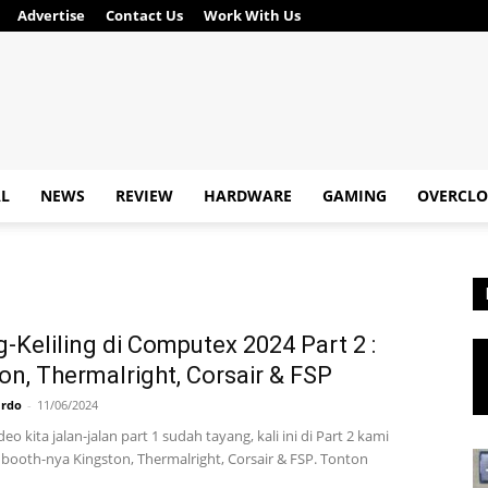
Advertise
Contact Us
Work With Us
AL
NEWS
REVIEW
HARDWARE
GAMING
OVERCLO
ng-Keliling di Computex 2024 Part 2 :
on, Thermalright, Corsair & FSP
ardo
-
11/06/2024
eo kita jalan-jalan part 1 sudah tayang, kali ini di Part 2 kami
booth-nya Kingston, Thermalright, Corsair & FSP. Tonton