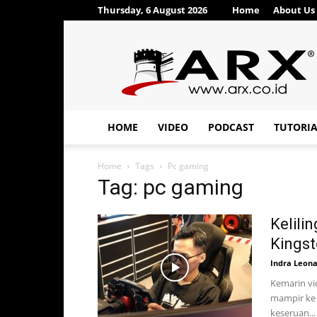
Thursday, 6 August 2026
Home
About Us
ARX®
HOME
VIDEO
PODCAST
TUTORI
Home
Tags
Pc gaming
Tag: pc gaming
Kelili
Kingst
Indra Leon
Kemarin vid
mampir ke 
keseruan...