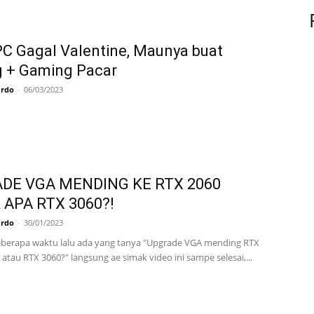
PC Gagal Valentine, Maunya buat
g + Gaming Pacar
ardo
-
06/03/2023
DE VGA MENDING KE RTX 2060
 APA RTX 3060?!
ardo
-
30/01/2023
beberapa waktu lalu ada yang tanya "Upgrade VGA mending RTX
atau RTX 3060?" langsung ae simak video ini sampe selesai,...