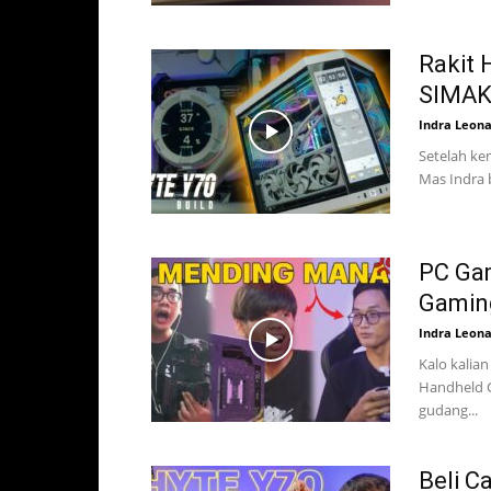
Rakit 
SIMAK 
Indra Leon
Setelah kem
Mas Indra b
PC Gam
Gaming
Indra Leon
Kalo kalia
Handheld G
gudang...
Beli C