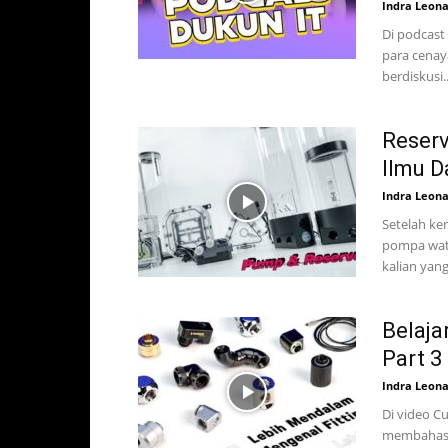
Indra Leon
Di podcast 
para cenay
berdiskusi..
Reserv
Ilmu D
Indra Leon
Setelah kem
pompa wate
kalian yang
Belaja
Part 3
Indra Leon
Di video C
membahas ra