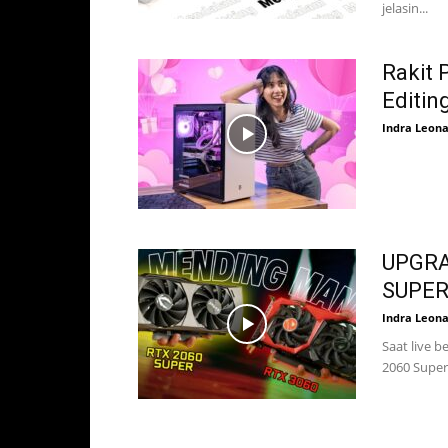
jelasin...
Rakit 
Editin
Indra Leon
UPGRA
SUPER
Indra Leon
Saat live 
2060 Super 