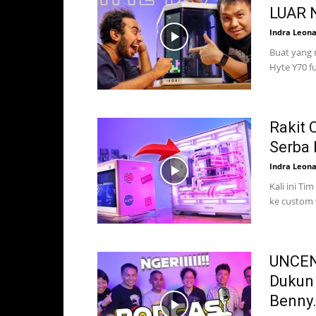
LUAR N
Indra Leon
Buat yang 
Hyte Y70 fu
Rakit 
Serba 
Indra Leon
Kali ini T
ke custom 
UNCEN
Dukun 
Benny.