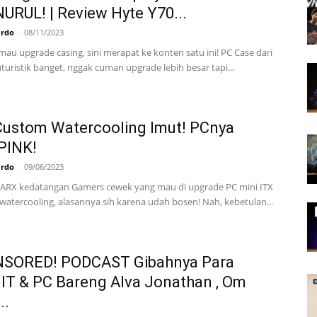
URUL! | Review Hyte Y70...
ardo
-
08/11/2023
mau upgrade casing, sini merapat ke konten satu ini! PC Case dari
turistik banget, nggak cuman upgrade lebih besar tapi...
Custom Watercooling Imut! PCnya
PINK!
ardo
-
09/06/2023
im ARX kedatangan Gamers cewek yang mau di upgrade PC mini ITX
watercooling, alasannya sih karena udah bosen! Nah, kebetulan...
SORED! PODCAST Gibahnya Para
IT & PC Bareng Alva Jonathan , Om
..