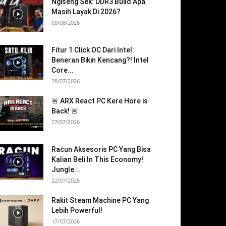
Ngiseng Sek: DDR3 Build Apa
Masih Layak Di 2026?
05/08/2026
Fitur 1 Click OC Dari Intel:
Beneran Bikin Kencang?! Intel
Core...
28/07/2026
🚨 ARX React PC Kere Hore is
Back! 🚨
27/07/2026
Racun Aksesoris PC Yang Bisa
Kalian Beli In This Economy!
Jungle...
22/07/2026
Rakit Steam Machine PC Yang
Lebih Powerful!
17/07/2026