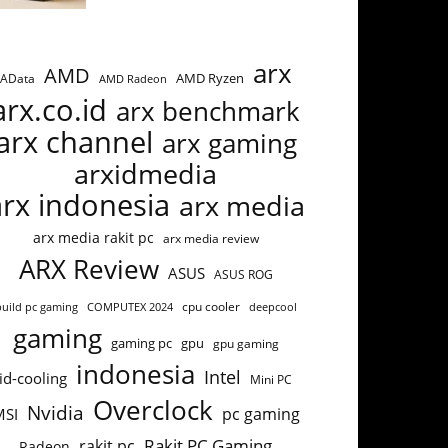
arx
AMD
AMD Ryzen
AData
AMD Radeon
arx.co.id
arx benchmark
arx channel
arx gaming
arxidmedia
arx indonesia
arx media
arx media rakit pc
arx media review
ARX Review
ASUS
ASUS ROG
build pc gaming
COMPUTEX 2024
cpu cooler
deepcool
gaming
gaming pc
gpu
gpu gaming
indonesia
Intel
id-cooling
Mini PC
Overclock
Nvidia
pc gaming
MSI
Rakit PC Gaming
rakit pc
Radeon