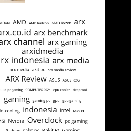
arx
AMD
AMD Ryzen
AData
AMD Radeon
arx.co.id
arx benchmark
arx channel
arx gaming
arxidmedia
arx indonesia
arx media
arx media rakit pc
arx media review
ARX Review
ASUS
ASUS ROG
build pc gaming
COMPUTEX 2024
cpu cooler
deepcool
gaming
gaming pc
gpu
gpu gaming
indonesia
Intel
id-cooling
Mini PC
Overclock
Nvidia
pc gaming
MSI
Rakit PC Gaming
rakit pc
Radeon