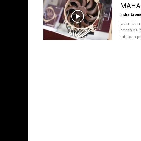
MAHAL
Indra Leon
Jalan- Jal
booth pali
tahapan pr