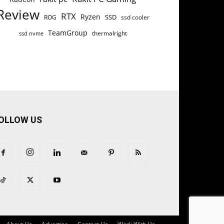
Review
RTX
Ryzen
SSD
ROG
ssd cooler
TeamGroup
thermalright
ssd nvme
OLLOW US