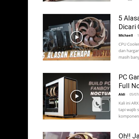
5 Alas
Dicari
Michaell
-
1
CPU Cooler
dan hargan
masih banya
PC Gam
Full N
Aldi
-
05/07
Kali ini AR
tapi wajib
komponen fu
Oh!! J