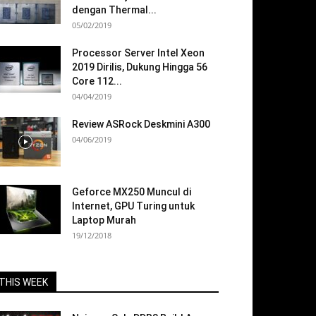
dengan Thermal...
05/02/2019
Processor Server Intel Xeon
2019 Dirilis, Dukung Hingga 56
Core 112...
04/04/2019
Review ASRock Deskmini A300
04/06/2019
Geforce MX250 Muncul di
Internet, GPU Turing untuk
Laptop Murah
19/12/2018
THIS WEEK