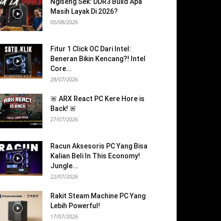
Ngiseng Sek: DDR3 Build Apa
Masih Layak Di 2026?
05/08/2026
Fitur 1 Click OC Dari Intel:
Beneran Bikin Kencang?! Intel
Core...
28/07/2026
🚨 ARX React PC Kere Hore is
Back! 🚨
27/07/2026
Racun Aksesoris PC Yang Bisa
Kalian Beli In This Economy!
Jungle...
22/07/2026
Rakit Steam Machine PC Yang
Lebih Powerful!
17/07/2026