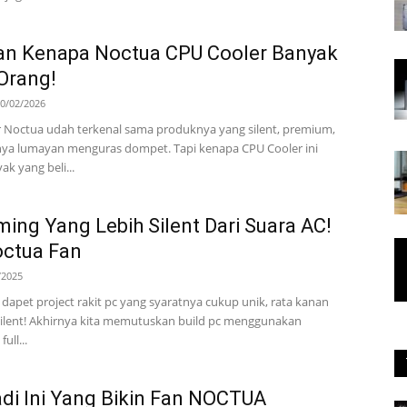
an Kenapa Noctua CPU Cooler Banyak
 Orang!
0/02/2026
 Noctua udah terkenal sama produknya yang silent, premium,
ya lumayan menguras dompet. Tapi kenapa CPU Cooler ini
k yang beli...
ing Yang Lebih Silent Dari Suara AC!
octua Fan
/2025
X dapet project rakit pc yang syaratnya cukup unik, rata kanan
 silent! Akhirnya kita memutuskan build pc menggunakan
ll...
adi Ini Yang Bikin Fan NOCTUA