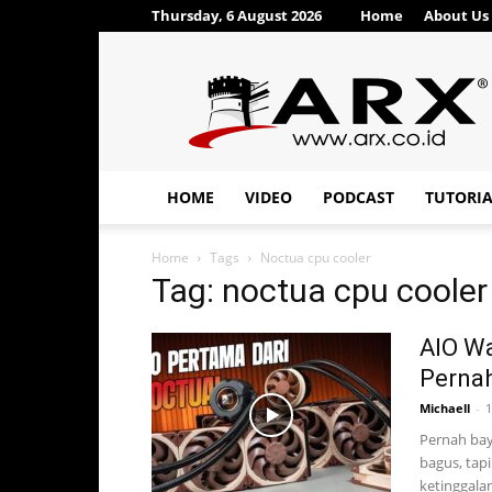
Thursday, 6 August 2026
Home
About Us
ARX®
HOME
VIDEO
PODCAST
TUTORI
Home
Tags
Noctua cpu cooler
Tag: noctua cpu cooler
AIO Wa
Pernah
Michaell
-
1
Pernah bay
bagus, tap
ketinggalan