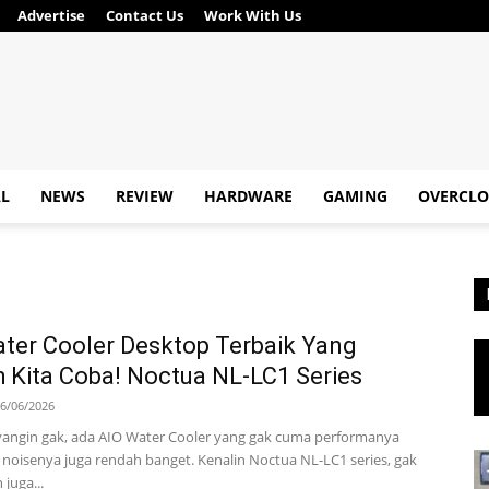
Advertise
Contact Us
Work With Us
AL
NEWS
REVIEW
HARDWARE
GAMING
OVERCLO
ter Cooler Desktop Terbaik Yang
 Kita Coba! Noctua NL-LC1 Series
6/06/2026
angin gak, ada AIO Water Cooler yang gak cuma performanya
i noisenya juga rendah banget. Kenalin Noctua NL-LC1 series, gak
 juga...