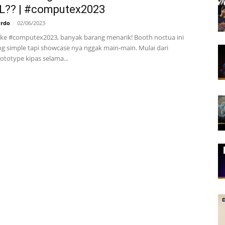
?? | #computex2023
ardo
-
02/06/2023
an ke #computex2023, banyak barang menarik! Booth noctua ini
ng simple tapi showcase nya nggak main-main. Mulai dari
ototype kipas selama...