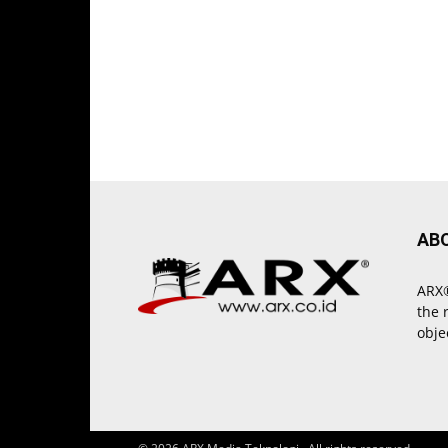
AB
ARX®
the 
obje