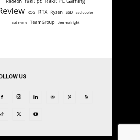
Rakit PC Gaming
rakit pc
Radeon
Review
RTX
Ryzen
SSD
ROG
ssd cooler
TeamGroup
thermalright
ssd nvme
OLLOW US