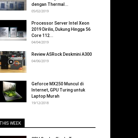
dengan Thermal...
05/02/2019
Processor Server Intel Xeon
2019 Dirilis, Dukung Hingga 56
Core 112...
04/04/2019
Review ASRock Deskmini A300
04/06/2019
Geforce MX250 Muncul di
Internet, GPU Turing untuk
Laptop Murah
19/12/2018
THIS WEEK