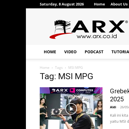
Saturday, 8 August 2026
Home
About Us
ARX®
HOME
VIDEO
PODCAST
TUTORI
Home
Tags
MSI MPG
Tag: MSI MPG
Grebe
2025
Aldi
-
26/05
Kali ini k
yaitu MSI 