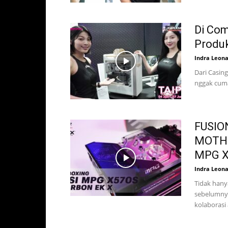
Di Co
Produk
Indra Leon
Dari Casin
nggak cuma
FUSIO
MOTHE
MPG X
Indra Leon
Tidak hany
sebelumnya
kolaborasi