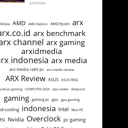
22/07/2026
arx
AMD
AMD Ryzen
AData
AMD Radeon
arx.co.id
arx benchmark
arx channel
arx gaming
arxidmedia
arx indonesia
arx media
arx media rakit pc
arx media review
ARX Review
ASUS
ASUS ROG
cpu cooler
build pc gaming
COMPUTEX 2024
deepcool
gaming
gaming pc
gpu
gpu gaming
indonesia
Intel
id-cooling
Mini PC
Overclock
Nvidia
pc gaming
MSI