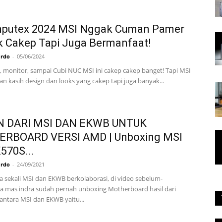
mputex 2024 MSI Nggak Cuman Pamer
 Cakep Tapi Juga Bermanfaat!
ardo
-
05/06/2024
g, monitor, sampai Cubi NUC MSI ini cakep cakep banget! Tapi MSI
n kasih design dan looks yang cakep tapi juga banyak...
N DARI MSI DAN EKWB UNTUK
RBOARD VERSI AMD | Unboxing MSI
570S...
ardo
-
24/09/2021
a sekali MSI dan EKWB berkolaborasi, di video sebelum-
 mas indra sudah pernah unboxing Motherboard hasil dari
 antara MSI dan EKWB yaitu...