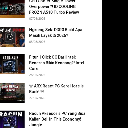
CPU Cooler Single Tower
Overpower?! ID COOLING
FROZN A510 Turbo Review
07/08/2026
Ngiseng Sek: DDR3 Build Apa
Masih Layak Di 2026?
05/08/2026
Fitur 1 Click OC Dari Intel:
Beneran Bikin Kencang?! Intel
Core...
28/07/2026
🚨 ARX React PC Kere Hore is
Back! 🚨
27/07/2026
Racun Aksesoris PC Yang Bisa
Kalian Beli In This Economy!
Jungle...