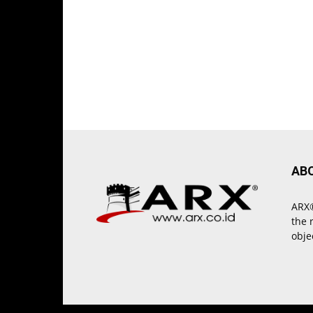
AB
ARX®
the 
obje