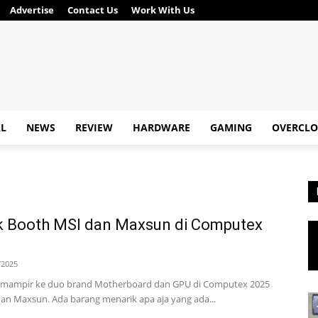
Advertise
Contact Us
Work With Us
AL
NEWS
REVIEW
HARDWARE
GAMING
OVERCLO
k Booth MSI dan Maxsun di Computex
/2025
ita mampir ke duo brand Motherboard dan GPU di Computex 2025
dan Maxsun. Ada barang menarik apa aja yang ada...