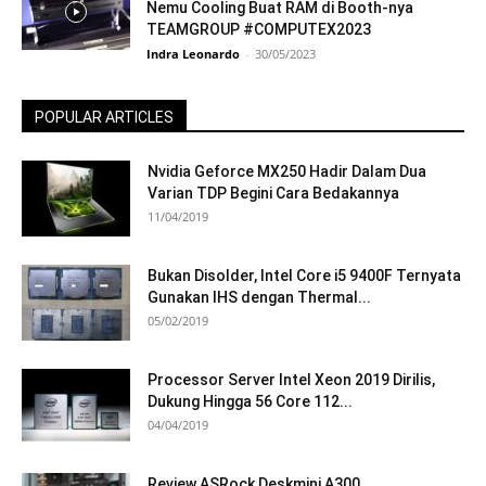
Nemu Cooling Buat RAM di Booth-nya
TEAMGROUP #COMPUTEX2023
Indra Leonardo
-
30/05/2023
POPULAR ARTICLES
Nvidia Geforce MX250 Hadir Dalam Dua
Varian TDP Begini Cara Bedakannya
11/04/2019
Bukan Disolder, Intel Core i5 9400F Ternyata
Gunakan IHS dengan Thermal...
05/02/2019
Processor Server Intel Xeon 2019 Dirilis,
Dukung Hingga 56 Core 112...
04/04/2019
Review ASRock Deskmini A300