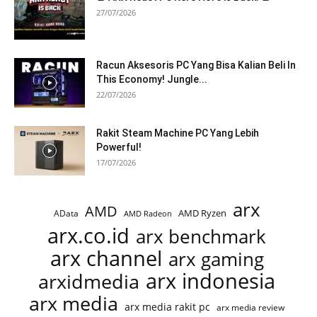
27/07/2026
Racun Aksesoris PC Yang Bisa Kalian Beli In
This Economy! Jungle...
22/07/2026
Rakit Steam Machine PC Yang Lebih
Powerful!
17/07/2026
arx
AMD
AMD Ryzen
AData
AMD Radeon
arx.co.id
arx benchmark
arx channel
arx gaming
arx indonesia
arxidmedia
arx media
arx media rakit pc
arx media review