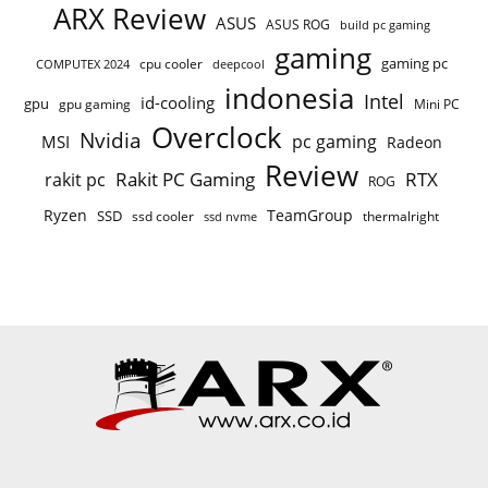
ARX Review
ASUS
ASUS ROG
build pc gaming
gaming
gaming pc
COMPUTEX 2024
cpu cooler
deepcool
indonesia
Intel
id-cooling
gpu
gpu gaming
Mini PC
Overclock
Nvidia
pc gaming
MSI
Radeon
Review
Rakit PC Gaming
RTX
rakit pc
ROG
Ryzen
TeamGroup
SSD
ssd cooler
thermalright
ssd nvme