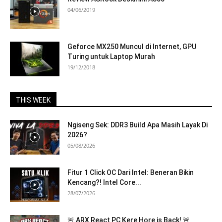
04/06/2019
Geforce MX250 Muncul di Internet, GPU
Turing untuk Laptop Murah
19/12/2018
THIS WEEK
Ngiseng Sek: DDR3 Build Apa Masih Layak Di
2026?
05/08/2026
Fitur 1 Click OC Dari Intel: Beneran Bikin
Kencang?! Intel Core...
28/07/2026
🚨 ARX React PC Kere Hore is Back! 🚨