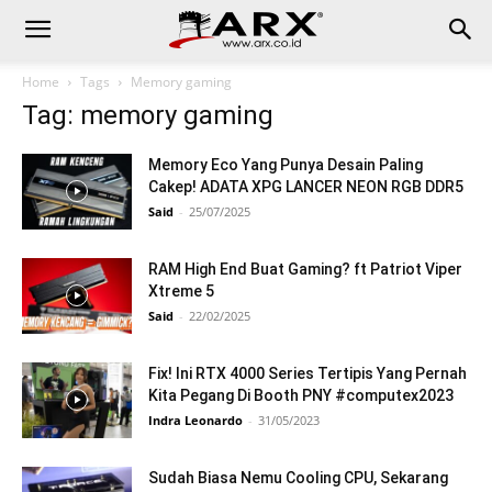
Home
Tags
Memory gaming
Tag: memory gaming
Memory Eco Yang Punya Desain Paling
Cakep! ADATA XPG LANCER NEON RGB DDR5
Said
-
25/07/2025
RAM High End Buat Gaming? ft Patriot Viper
Xtreme 5
Said
-
22/02/2025
Fix! Ini RTX 4000 Series Tertipis Yang Pernah
Kita Pegang Di Booth PNY #computex2023
Indra Leonardo
-
31/05/2023
Sudah Biasa Nemu Cooling CPU, Sekarang