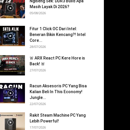
Ngiseng Sek: DDR3 Build Apa
Masih Layak Di 2026?
05/08/2026
Fitur 1 Click OC Dari Intel:
Beneran Bikin Kencang?! Intel
Core...
28/07/2026
🚨 ARX React PC Kere Hore is
Back! 🚨
27/07/2026
Racun Aksesoris PC Yang Bisa
Kalian Beli In This Economy!
Jungle...
22/07/2026
Rakit Steam Machine PC Yang
Lebih Powerful!
17/07/2026