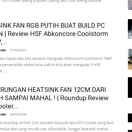
 CPU cooler paling populer, paling laku, dan paling banyak
INK FAN RGB PUTIH BUAT BUILD PC
N | Review HSF Abkoncore Coolstorm
...
ardo
-
01/05/2021
ideo kapan lalu kita sempat mengulas Abkoncore Coolstorm T401
 penampilan sederhana, kali ini kita akan mengulas 3 HSF
...
RUNGAN HEATSINK FAN 12CM DARI
 SAMPAI MAHAL ! | Roundup Review
oler...
ardo
-
04/03/2020
w roundup di Part 2 ini semakin banyak tipe CPU Cooler yang ikut
 mulai dari yang murah nan affordable, hingga heatsink mahal...