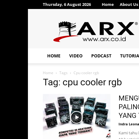
Thursday, 6 August 2026
Home
About Us
ARX®
HOME
VIDEO
PODCAST
TUTORI
Home
Tags
Cpu cooler rgb
Tag: cpu cooler rgb
MENGU
PALIN
YANG 
Indra Leon
Kami tahu 