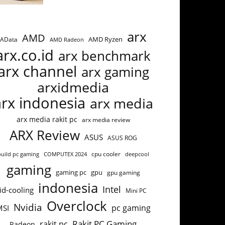
arx
AMD
AMD Ryzen
AData
AMD Radeon
arx.co.id
arx benchmark
arx channel
arx gaming
arxidmedia
arx indonesia
arx media
arx media rakit pc
arx media review
ARX Review
ASUS
ASUS ROG
build pc gaming
COMPUTEX 2024
cpu cooler
deepcool
gaming
gaming pc
gpu
gpu gaming
indonesia
Intel
id-cooling
Mini PC
Overclock
Nvidia
pc gaming
MSI
Rakit PC Gaming
rakit pc
Radeon