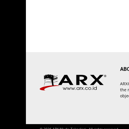
AB
ARX®
the 
obje