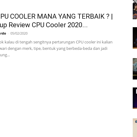
CPU COOLER MANA YANG TERBAIK ? |
p Review CPU Cooler 2020...
ardo
-
05/02/2020
ok kalau di tengah sengitnya pertarungan CPU cooler ini kalian
wari dengan merk, tipe, bentuk yang berbeda-beda dan jadi
ung...