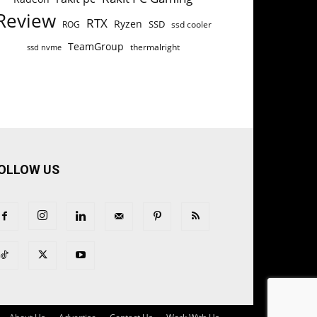
Review
RTX
Ryzen
SSD
ROG
ssd cooler
TeamGroup
thermalright
ssd nvme
OLLOW US