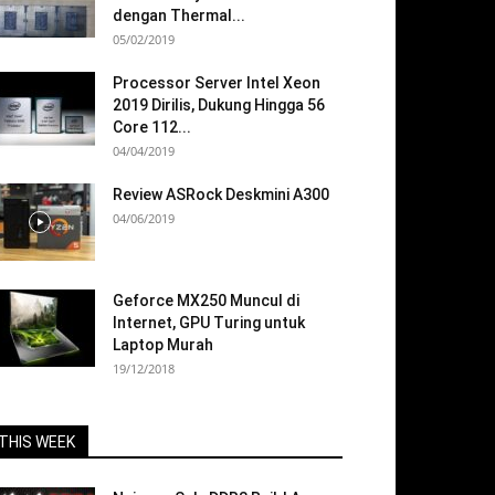
dengan Thermal...
05/02/2019
Processor Server Intel Xeon
2019 Dirilis, Dukung Hingga 56
Core 112...
04/04/2019
Review ASRock Deskmini A300
04/06/2019
Geforce MX250 Muncul di
Internet, GPU Turing untuk
Laptop Murah
19/12/2018
THIS WEEK