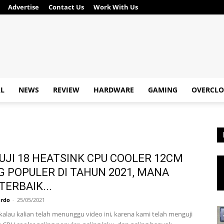
Advertise
Contact Us
Work With Us
AL
NEWS
REVIEW
HARDWARE
GAMING
OVERCLO
JI 18 HEATSINK CPU COOLER 12CM
G POPULER DI TAHUN 2021, MANA
TERBAIK...
ardo
-
25/05/2021
kalau kalian telah menunggu video ini, karena kami telah menguji