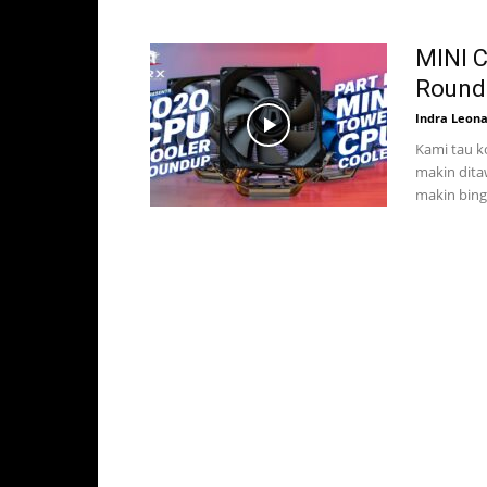
MINI 
Roundu
Indra Leon
Kami tau k
makin dita
makin bing