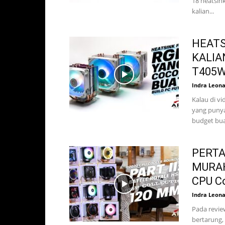
18 heatsink
kalian...
HEATS
KALIA
T405W,
Indra Leon
Kalau di v
yang punya
budget buat
PERTA
MURAH
CPU Co
Indra Leon
Pada revie
bertarung,