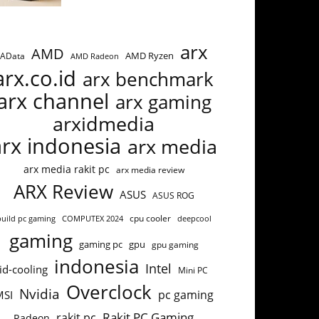
arx
AMD
AMD Ryzen
AData
AMD Radeon
arx.co.id
arx benchmark
arx channel
arx gaming
arxidmedia
arx indonesia
arx media
arx media rakit pc
arx media review
ARX Review
ASUS
ASUS ROG
build pc gaming
COMPUTEX 2024
cpu cooler
deepcool
gaming
gaming pc
gpu
gpu gaming
indonesia
Intel
id-cooling
Mini PC
Overclock
Nvidia
pc gaming
MSI
Rakit PC Gaming
rakit pc
Radeon