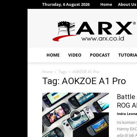
Thursday, 6 August 2026
Home
About Us
ARX®
HOME
VIDEO
PODCAST
TUTORI
Home
Tags
AOKZOE A1 Pro
Tag: AOKZOE A1 Pro
Battle
ROG Al
Indra Leon
Ini konten
Hanny EXC
ada di lab 