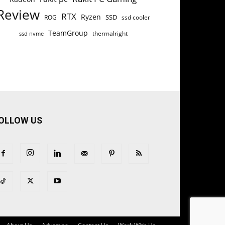
Review
RTX
Ryzen
SSD
ROG
ssd cooler
TeamGroup
thermalright
ssd nvme
OLLOW US