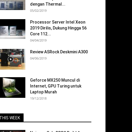
dengan Thermal...
05/02/2019
Processor Server Intel Xeon
2019 Dirilis, Dukung Hingga 56
Core 112...
04/04/2019
Review ASRock Deskmini A300
04/06/2019
Geforce MX250 Muncul di
Internet, GPU Turing untuk
Laptop Murah
19/12/2018
THIS WEEK