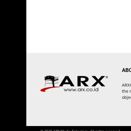
AB
ARX®
the 
obje