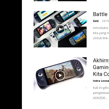
Battle
Said
-
23/10
Introduksi 
kita yang 
Untuk link-
Akhirn
Gaming
Kita Co
Indra Leon
Kali ini gi
pengetesan
AOKZOE...