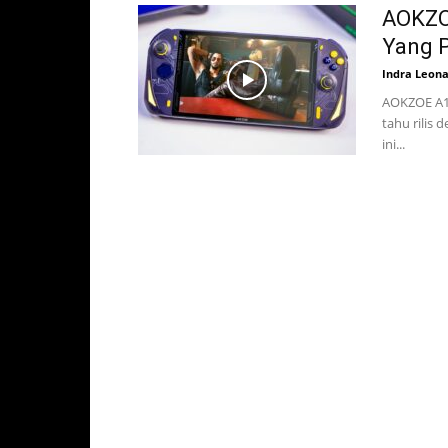
AOKZO
Yang P
Indra Leon
AOKZOE A1 
tahu rilis
ini...