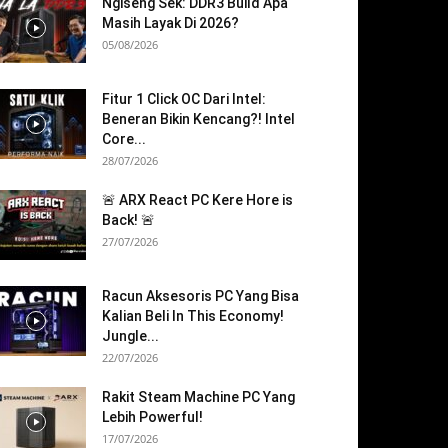
Ngiseng Sek: DDR3 Build Apa
Masih Layak Di 2026?
05/08/2026
Fitur 1 Click OC Dari Intel:
Beneran Bikin Kencang?! Intel
Core...
28/07/2026
🚨 ARX React PC Kere Hore is
Back! 🚨
27/07/2026
Racun Aksesoris PC Yang Bisa
Kalian Beli In This Economy!
Jungle...
22/07/2026
Rakit Steam Machine PC Yang
Lebih Powerful!
17/07/2026