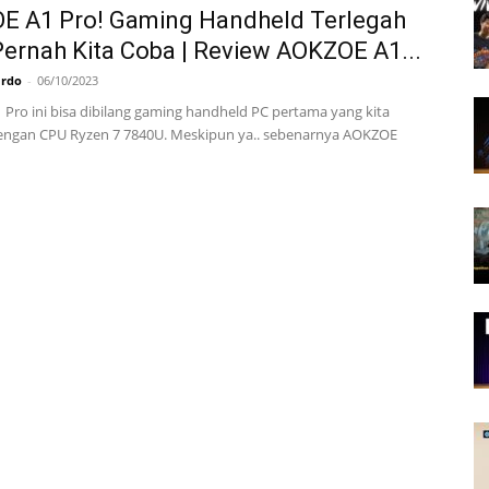
E A1 Pro! Gaming Handheld Terlegah
ernah Kita Coba | Review AOKZOE A1...
ardo
-
06/10/2023
Pro ini bisa dibilang gaming handheld PC pertama yang kita
 dengan CPU Ryzen 7 7840U. Meskipun ya.. sebenarnya AOKZOE