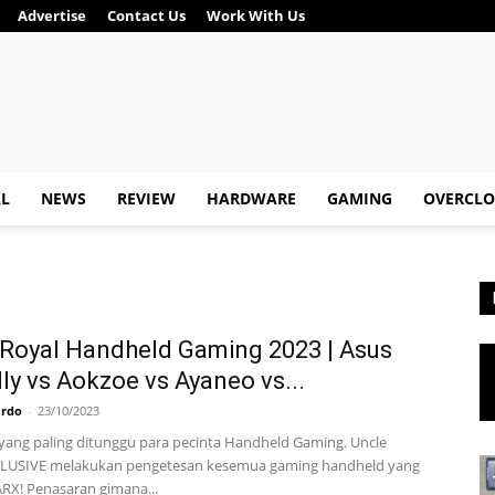
Advertise
Contact Us
Work With Us
AL
NEWS
REVIEW
HARDWARE
GAMING
OVERCLO
 Royal Handheld Gaming 2023 | Asus
ly vs Aokzoe vs Ayaneo vs...
ardo
-
23/10/2023
 yang paling ditunggu para pecinta Handheld Gaming. Uncle
LUSIVE melakukan pengetesan kesemua gaming handheld yang
ARX! Penasaran gimana...