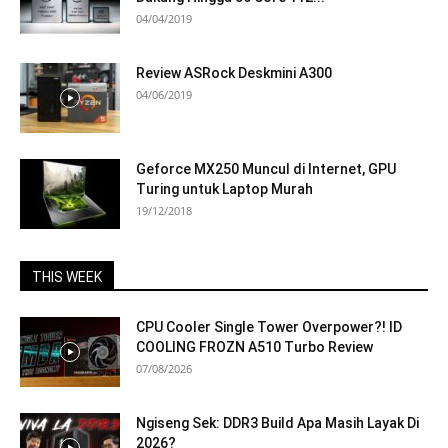
04/04/2019
Review ASRock Deskmini A300
04/06/2019
Geforce MX250 Muncul di Internet, GPU
Turing untuk Laptop Murah
19/12/2018
THIS WEEK
CPU Cooler Single Tower Overpower?! ID
COOLING FROZN A510 Turbo Review
07/08/2026
Ngiseng Sek: DDR3 Build Apa Masih Layak Di
2026?