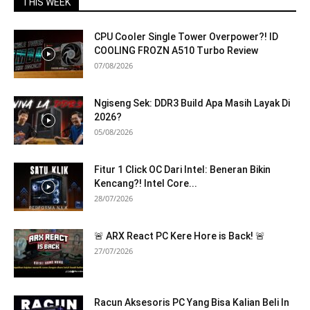
THIS WEEK
CPU Cooler Single Tower Overpower?! ID
COOLING FROZN A510 Turbo Review
07/08/2026
Ngiseng Sek: DDR3 Build Apa Masih Layak Di
2026?
05/08/2026
Fitur 1 Click OC Dari Intel: Beneran Bikin
Kencang?! Intel Core...
28/07/2026
🚨 ARX React PC Kere Hore is Back! 🚨
27/07/2026
Racun Aksesoris PC Yang Bisa Kalian Beli In