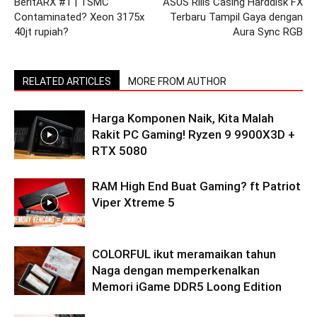
BeritARX #1 | TSMC
ASUS Rilis Casing Harddisk FX
Contaminated? Xeon 3175x
Terbaru Tampil Gaya dengan
40jt rupiah?
Aura Sync RGB
RELATED ARTICLES
MORE FROM AUTHOR
Harga Komponen Naik, Kita Malah
Rakit PC Gaming! Ryzen 9 9900X3D +
RTX 5080
RAM High End Buat Gaming? ft Patriot
Viper Xtreme 5
COLORFUL ikut meramaikan tahun
Naga dengan memperkenalkan
Memori iGame DDR5 Loong Edition