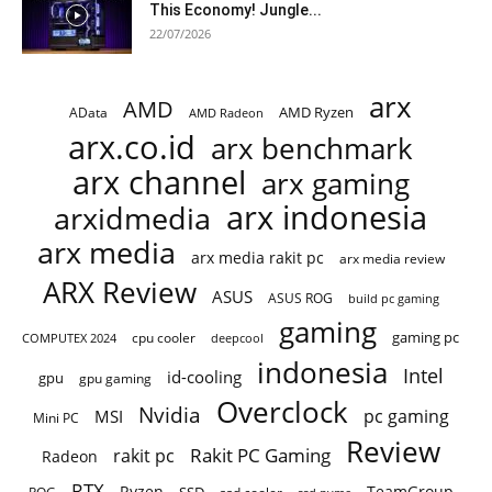
This Economy! Jungle...
22/07/2026
arx
AMD
AMD Ryzen
AData
AMD Radeon
arx.co.id
arx benchmark
arx channel
arx gaming
arx indonesia
arxidmedia
arx media
arx media rakit pc
arx media review
ARX Review
ASUS
ASUS ROG
build pc gaming
gaming
gaming pc
cpu cooler
COMPUTEX 2024
deepcool
indonesia
Intel
id-cooling
gpu
gpu gaming
Overclock
Nvidia
pc gaming
MSI
Mini PC
Review
Rakit PC Gaming
rakit pc
Radeon
RTX
Ryzen
TeamGroup