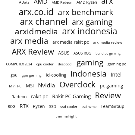
arx
AMD
AMD Ryzen
AData
AMD Radeon
arx.co.id
arx benchmark
arx channel
arx gaming
arx indonesia
arxidmedia
arx media
arx media rakit pc
arx media review
ARX Review
ASUS
ASUS ROG
build pc gaming
gaming
gaming pc
COMPUTEX 2024
cpu cooler
deepcool
indonesia
Intel
id-cooling
gpu
gpu gaming
Overclock
Nvidia
pc gaming
MSI
Mini PC
Review
Rakit PC Gaming
rakit pc
Radeon
RTX
Ryzen
TeamGroup
SSD
ROG
ssd cooler
ssd nvme
thermalright