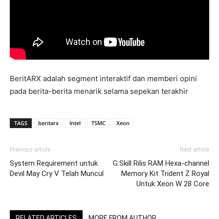
BeritARX adalah segment interaktif dan memberi opini
pada berita-berita menarik selama sepekan terakhir
TAGS
beritarx
Intel
TSMC
Xeon
Previous article
Next article
System Requirement untuk
G.Skill Rilis RAM Hexa-channel
Devil May Cry V Telah Muncul
Memory Kit Trident Z Royal
Untuk Xeon W 28 Core
RELATED ARTICLES
MORE FROM AUTHOR