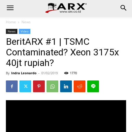
Home
News
News
Video
BeritARX #1 | TSMC
Contaminated? Xeon 3175x
40jt rupiah?
By
Indra Leonardo
-
01/02/2019
1770