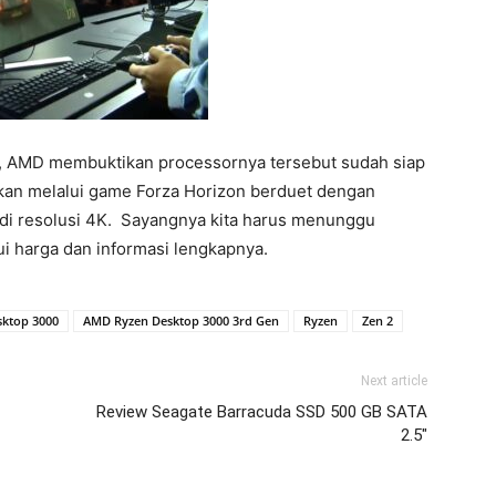
, AMD membuktikan processornya tersebut sudah siap
lkan melalui game Forza Horizon berduet dengan
di resolusi 4K. Sayangnya kita harus menunggu
i harga dan informasi lengkapnya.
ktop 3000
AMD Ryzen Desktop 3000 3rd Gen
Ryzen
Zen 2
Next article
Review Seagate Barracuda SSD 500 GB SATA
2.5″