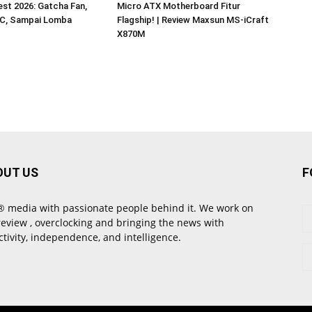
st 2026: Gatcha Fan,
Micro ATX Motherboard Fitur
C, Sampai Lomba
Flagship! | Review Maxsun MS-iCraft
X870M
OUT US
F
 media with passionate people behind it. We work on
review , overclocking and bringing the news with
ctivity, independence, and intelligence.