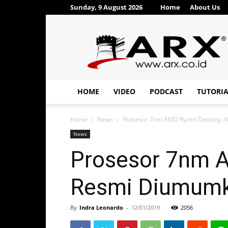
Sunday, 9 August 2026
Home
About Us
ARX®
HOME
VIDEO
PODCAST
TUTORI
Home
News
Prosesor 7nm AMD Ryzen Desktop 30
News
Prosesor 7nm 
Resmi Diumumk
By
Indra Leonardo
-
12/01/2019
2056