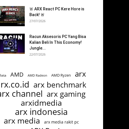
🚨 ARX React PC Kere Hore is
Back! 🚨
27/07/2026
Racun Aksesoris PC Yang Bisa
Kalian Beli In This Economy!
Jungle...
22/07/2026
arx
AMD
AMD Ryzen
Data
AMD Radeon
rx.co.id
arx benchmark
arx channel
arx gaming
arxidmedia
arx indonesia
arx media
arx media rakit pc