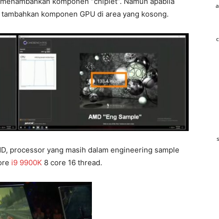
l menambahkan komponen “chiplet”. Namun apabila
a
sa tambahkan komponen GPU di area yang kosong.
c
MD, processor yang masih dalam engineering sample
Core
i9 9900K
8 core 16 thread.