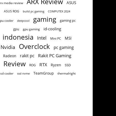
ARX Review
ASUS
rx media review
ASUS ROG
build pc gaming
COMPUTEX 2024
gaming
gaming pc
pu cooler
deepcool
id-cooling
gpu
gpu gaming
indonesia
Intel
MSI
Mini PC
Overclock
Nvidia
pc gaming
Rakit PC Gaming
rakit pc
Radeon
Review
RTX
Ryzen
SSD
ROG
TeamGroup
ssd cooler
thermalright
ssd nvme