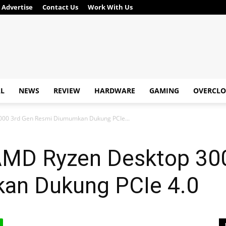
Advertise
Contact Us
Work With Us
AL
NEWS
REVIEW
HARDWARE
GAMING
OVERCLO
00 3rd Gen Resmi Diumumkan Dukung PCIe...
AMD Ryzen Desktop 30
an Dukung PCIe 4.0