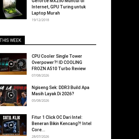
Geforce MX250 Muncul di
Internet, GPU Turing untuk
Laptop Murah
19/12/2018
THIS WEEK
CPU Cooler Single Tower
Overpower?! ID COOLING
FROZN A510 Turbo Review
07/08/2026
Ngiseng Sek: DDR3 Build Apa
Masih Layak Di 2026?
05/08/2026
Fitur 1 Click OC Dari Intel:
Beneran Bikin Kencang?! Intel
Core...
28/07/2026