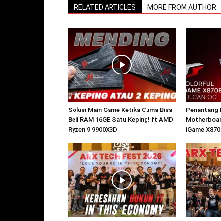
RELATED ARTICLES
MORE FROM AUTHOR
Solusi Main Game Ketika Cuma Bisa
Penantang B
Beli RAM 16GB Satu Keping! ft AMD
Motherboard
Ryzen 9 9900X3D
iGame X870