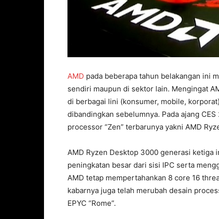
AMD
pada beberapa tahun belakangan ini me
sendiri maupun di sektor lain. Mengingat A
di berbagai lini (konsumer, mobile, korpor
dibandingkan sebelumnya. Pada ajang CES 2
processor “Zen” terbarunya yakni AMD Ryz
AMD Ryzen Desktop 3000 generasi ketiga in
peningkatan besar dari sisi IPC serta mengg
AMD tetap mempertahankan 8 core 16 thre
kabarnya juga telah merubah desain proce
EPYC “Rome”.