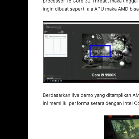
processor 16 Core 32 Thread, maka tingga
ingin dibuat seperti ala APU maka AMD bi
Berdasarkan live demo yang ditampilkan A
ini memiliki performa setara dengan Intel 