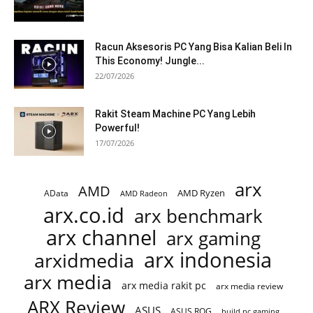
Racun Aksesoris PC Yang Bisa Kalian Beli In
This Economy! Jungle...
22/07/2026
Rakit Steam Machine PC Yang Lebih
Powerful!
17/07/2026
arx
AMD
AMD Ryzen
AData
AMD Radeon
arx.co.id
arx benchmark
arx channel
arx gaming
arx indonesia
arxidmedia
arx media
arx media rakit pc
arx media review
ARX Review
ASUS
ASUS ROG
build pc gaming