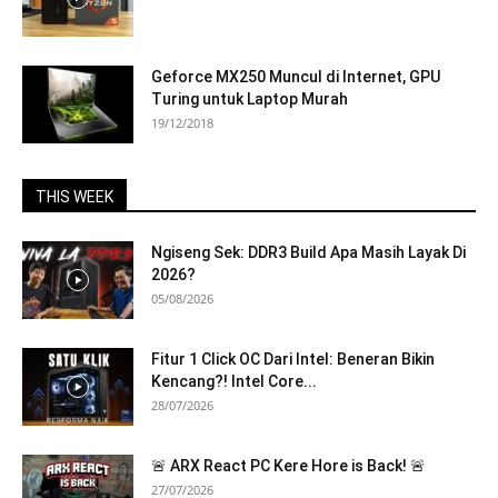
Geforce MX250 Muncul di Internet, GPU
Turing untuk Laptop Murah
19/12/2018
THIS WEEK
Ngiseng Sek: DDR3 Build Apa Masih Layak Di
2026?
05/08/2026
Fitur 1 Click OC Dari Intel: Beneran Bikin
Kencang?! Intel Core...
28/07/2026
🚨 ARX React PC Kere Hore is Back! 🚨
27/07/2026