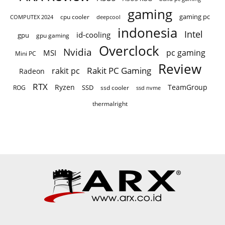
gaming
gaming pc
COMPUTEX 2024
cpu cooler
deepcool
indonesia
Intel
id-cooling
gpu
gpu gaming
Overclock
Nvidia
pc gaming
MSI
Mini PC
Review
Rakit PC Gaming
rakit pc
Radeon
RTX
Ryzen
TeamGroup
SSD
ROG
ssd cooler
ssd nvme
thermalright