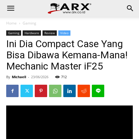
Home
Gaming
Gaming
Hardware
Review
Video
Ini Dia Compact Case Yang
Bisa Dibawa Kemana-Mana!
Mechanic Master iF25
By
Michaell
-
23/06/2026
712