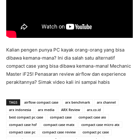
Kalian pengen punya PC kayak orang-orang yang bisa
dibawa kemana-mana? Ini dia salah satu alternatif
compact case yang bisa dibawa kemana-mana! Mechanic
Master iF25! Penasaran review airflow dan experience
perakitannya? Simak video kali ini sampai habis
TAGS
airflow compact case
arx benchmark
arx channel
arx indonesia
arx media
ARX Review
arx.co.id
best compact pc case
compact case
compact case aio
compact case hsf
compact case matx
compact case micro atx
compact case pc
compact case review
compact pc case