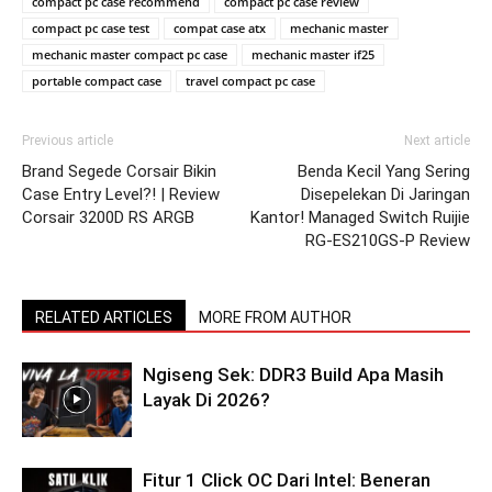
compact pc case recommend
compact pc case review
compact pc case test
compat case atx
mechanic master
mechanic master compact pc case
mechanic master if25
portable compact case
travel compact pc case
Previous article
Next article
Brand Segede Corsair Bikin
Benda Kecil Yang Sering
Case Entry Level?! | Review
Disepelekan Di Jaringan
Corsair 3200D RS ARGB
Kantor! Managed Switch Ruijie
RG-ES210GS-P Review
RELATED ARTICLES
MORE FROM AUTHOR
Ngiseng Sek: DDR3 Build Apa Masih
Layak Di 2026?
Fitur 1 Click OC Dari Intel: Beneran