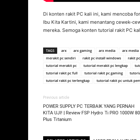
Di konten rakit PC kali ini, kami mencoba 
Ibu Kita Kartini, kami menantang cewek-cew
mereka. Semoga konten tutorial rakit PC kali
TAGS
arx
arx gaming
arx media
arx media 
merakit pc sendiri
rakit pc install windows
rakit p
tutorial merakit pc
tutorial merakit pc lengkap
tut
tutorial rakit pc full
tutorial rakit pc gaming
tutoria
tutorial rakit pc terlengkap
tutorial rakit pc untuk pe
Previous article
POWER SUPPLY PC TERBAIK YANG PERNAH
KITA UJI! | Review FSP Hydro Ti PRO 1000W 80
Plus Titanium