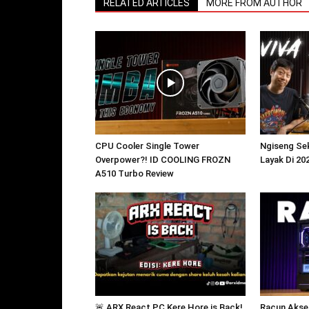
RELATED ARTICLES
MORE FROM AUTHOR
CPU Cooler Single Tower
Ngiseng Sek
Overpower?! ID COOLING FROZN
Layak Di 20
A510 Turbo Review
🚨 ARX React PC Kere Hore is Back!
Racun Akse