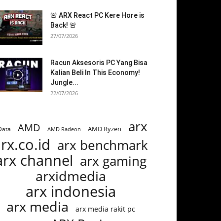
🚨 ARX React PC Kere Hore is
Back! 🚨
27/07/2026
Racun Aksesoris PC Yang Bisa
Kalian Beli In This Economy!
Jungle...
22/07/2026
arx
AMD
AMD Ryzen
Data
AMD Radeon
rx.co.id
arx benchmark
arx channel
arx gaming
arxidmedia
arx indonesia
arx media
arx media rakit pc