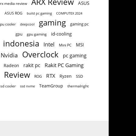
ARX Review
ASUS
rx media review
ASUS ROG
build pc gaming
COMPUTEX 2024
gaming
gaming pc
pu cooler
deepcool
id-cooling
gpu
gpu gaming
indonesia
Intel
MSI
Mini PC
Overclock
Nvidia
pc gaming
Rakit PC Gaming
rakit pc
Radeon
Review
RTX
Ryzen
SSD
ROG
TeamGroup
ssd cooler
thermalright
ssd nvme