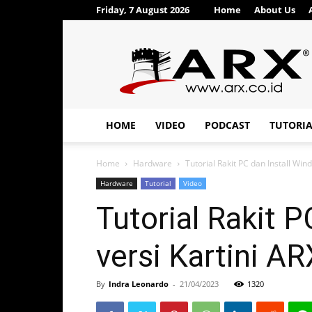
Friday, 7 August 2026
Home
About Us
ARX®
HOME
VIDEO
PODCAST
TUTORI
Home
Hardware
Tutorial Rakit PC dan Install Win
Hardware
Tutorial
Video
Tutorial Rakit 
versi Kartini A
By
Indra Leonardo
-
21/04/2023
1320