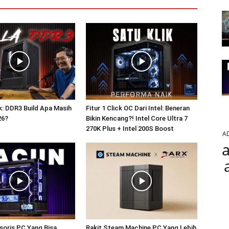
: DDR3 Build Apa Masih
Fitur 1 Click OC Dari Intel: Beneran
26?
Bikin Kencang?! Intel Core Ultra 7
270K Plus + Intel 200S Boost
A
a
soris PC Yang Bisa
Rakit Steam Machine PC Yang Lebih