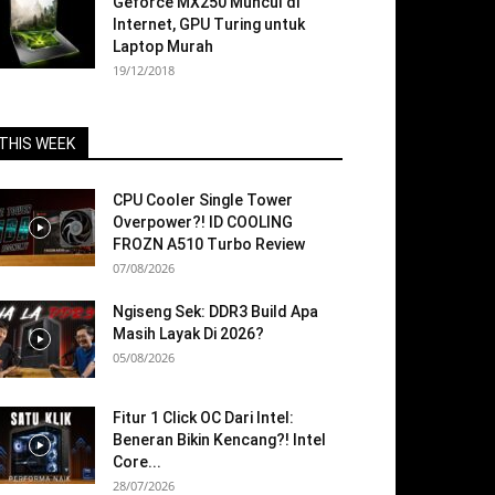
Geforce MX250 Muncul di
Internet, GPU Turing untuk
Laptop Murah
19/12/2018
THIS WEEK
CPU Cooler Single Tower
Overpower?! ID COOLING
FROZN A510 Turbo Review
07/08/2026
Ngiseng Sek: DDR3 Build Apa
Masih Layak Di 2026?
05/08/2026
Fitur 1 Click OC Dari Intel:
Beneran Bikin Kencang?! Intel
Core...
28/07/2026