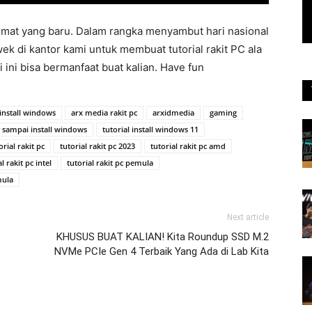
format yang baru. Dalam rangka menyambut hari nasional
ek di kantor kami untuk membuat tutorial rakit PC ala
 ini bisa bermanfaat buat kalian. Have fun
install windows
arx media rakit pc
arxidmedia
gaming
c sampai install windows
tutorial install windows 11
orial rakit pc
tutorial rakit pc 2023
tutorial rakit pc amd
l rakit pc intel
tutorial rakit pc pemula
mula
Next article
KHUSUS BUAT KALIAN! Kita Roundup SSD M.2
NVMe PCIe Gen 4 Terbaik Yang Ada di Lab Kita