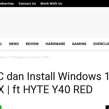
Advertise
Contact Us
Work With Us
AL
NEWS
REVIEW
HARDWARE
GAMING
OVERCLO
dows 11 Terlengkap versi Kartini ARX |...
PC dan Install Windows 
RX | ft HYTE Y40 RED