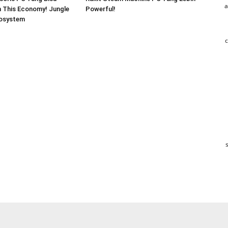
a
In This Economy! Jungle
Powerful!
osystem
c