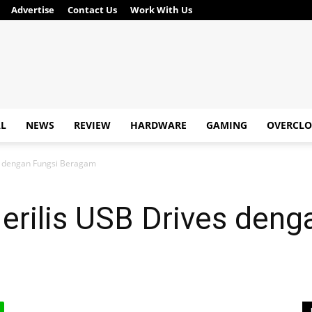
Advertise
Contact Us
Work With Us
AL
NEWS
REVIEW
HARDWARE
GAMING
OVERCLO
 dengan Fungsi Beragam
ilis USB Drives denga