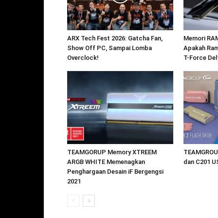
ARX Tech Fest 2026: Gatcha Fan,
Memori RAM
Show Off PC, Sampai Lomba
Apakah Ram
Overclock!
T-Force De
TEAMGORUP Memory XTREEM
TEAMGROUP 
ARGB WHITE Memenagkan
dan C201 US
Penghargaan Desain iF Bergengsi
2021