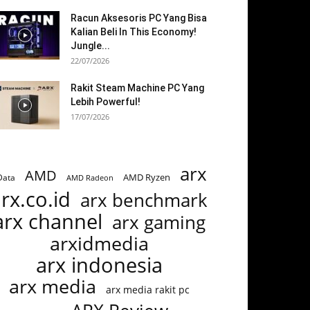
Racun Aksesoris PC Yang Bisa
Kalian Beli In This Economy!
Jungle...
22/07/2026
Rakit Steam Machine PC Yang
Lebih Powerful!
17/07/2026
arx
AMD
AMD Ryzen
Data
AMD Radeon
rx.co.id
arx benchmark
arx channel
arx gaming
arxidmedia
arx indonesia
arx media
arx media rakit pc