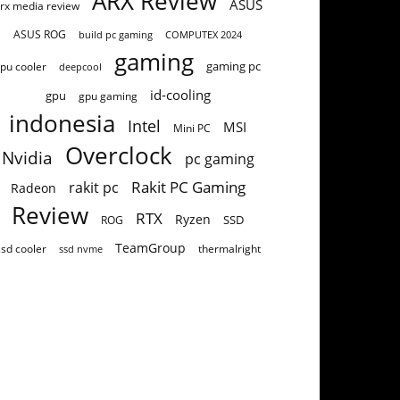
ARX Review
ASUS
rx media review
ASUS ROG
build pc gaming
COMPUTEX 2024
gaming
gaming pc
pu cooler
deepcool
id-cooling
gpu
gpu gaming
indonesia
Intel
MSI
Mini PC
Overclock
Nvidia
pc gaming
Rakit PC Gaming
rakit pc
Radeon
Review
RTX
Ryzen
SSD
ROG
TeamGroup
ssd cooler
thermalright
ssd nvme