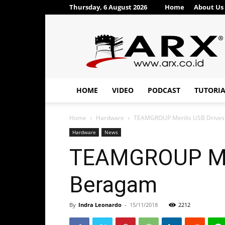
Thursday, 6 August 2026
Home
About Us
ARX®
HOME
VIDEO
PODCAST
TUTORI
Home
Hardware
TEAMGROUP Merilis USB Drives
Hardware
News
TEAMGROUP Mer
Beragam
By
Indra Leonardo
-
15/11/2018
2212