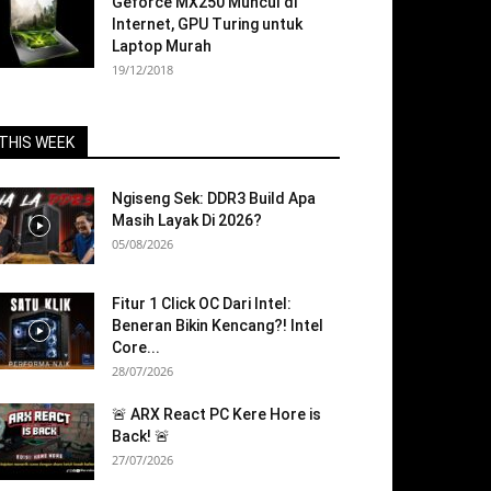
Geforce MX250 Muncul di
Internet, GPU Turing untuk
Laptop Murah
19/12/2018
THIS WEEK
Ngiseng Sek: DDR3 Build Apa
Masih Layak Di 2026?
05/08/2026
Fitur 1 Click OC Dari Intel:
Beneran Bikin Kencang?! Intel
Core...
28/07/2026
🚨 ARX React PC Kere Hore is
Back! 🚨
27/07/2026