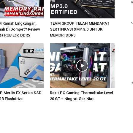
a
c
 Ramah Lingkungan,
TEAM GROUP TELAH MENDAPAT
ah Di Dompet? Review
SERTIFIKASI XMP 3.0 UNTUK
lta RGB Eco DDR5
MEMORI DDR5
Merilis EX Series SSD
Rakit PC Gaming Thermaltake Level
B Flashdrive
20 GT – Ningrat Gak Niat