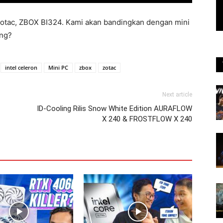
 Zotac, ZBOX BI324. Kami akan bandingkan dengan mini
ang?
intel celeron
Mini PC
zbox
zotac
Next article
ID-Cooling Rilis Snow White Edition AURAFLOW
X 240 & FROSTFLOW X 240