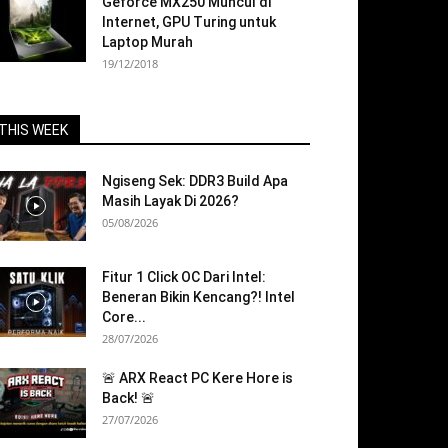
Geforce MX250 Muncul di
Internet, GPU Turing untuk
Laptop Murah
19/12/2018
THIS WEEK
Ngiseng Sek: DDR3 Build Apa
Masih Layak Di 2026?
05/08/2026
Fitur 1 Click OC Dari Intel:
Beneran Bikin Kencang?! Intel
Core...
28/07/2026
🚨 ARX React PC Kere Hore is
Back! 🚨
27/07/2026