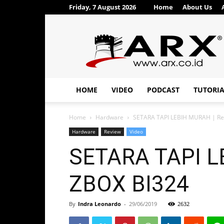
Friday, 7 August 2026
Home
About Us
ARX®
HOME
VIDEO
PODCAST
TUTORI
Home
Hardware
SETARA TAPI LEBIH MURAH | Rev
Hardware
Review
Video
SETARA TAPI L
ZBOX BI324
By
Indra Leonardo
-
29/06/2019
2632