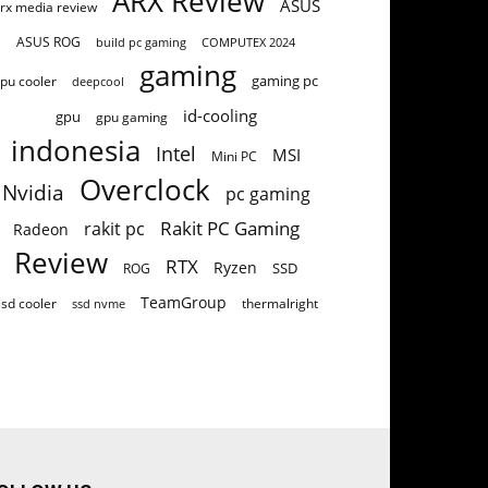
ARX Review
ASUS
rx media review
ASUS ROG
build pc gaming
COMPUTEX 2024
gaming
gaming pc
pu cooler
deepcool
id-cooling
gpu
gpu gaming
indonesia
Intel
MSI
Mini PC
Overclock
Nvidia
pc gaming
Rakit PC Gaming
rakit pc
Radeon
Review
RTX
Ryzen
SSD
ROG
TeamGroup
ssd cooler
thermalright
ssd nvme