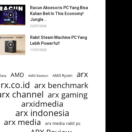
Racun Aksesoris PC Yang Bisa
Kalian Beli In This Economy!
Jungle...
22/07/2026
Rakit Steam Machine PC Yang
Lebih Powerful!
17/07/2026
arx
AMD
AMD Ryzen
Data
AMD Radeon
rx.co.id
arx benchmark
arx channel
arx gaming
arxidmedia
arx indonesia
arx media
arx media rakit pc