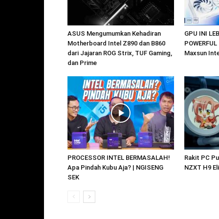
ASUS Mengumumkan Kehadiran
GPU INI L
Motherboard Intel Z890 dan B860
POWERFUL D
dari Jajaran ROG Strix, TUF Gaming,
Maxsun Inte
dan Prime
PROCESSOR INTEL BERMASALAH!
Rakit PC Put
Apa Pindah Kubu Aja? | NGISENG
NZXT H9 Eli
SEK