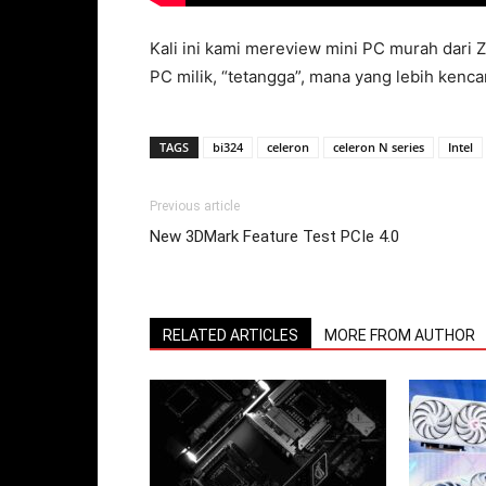
Kali ini kami mereview mini PC murah dari
PC milik, “tetangga”, mana yang lebih kenc
TAGS
bi324
celeron
celeron N series
Intel
Previous article
New 3DMark Feature Test PCIe 4.0
RELATED ARTICLES
MORE FROM AUTHOR