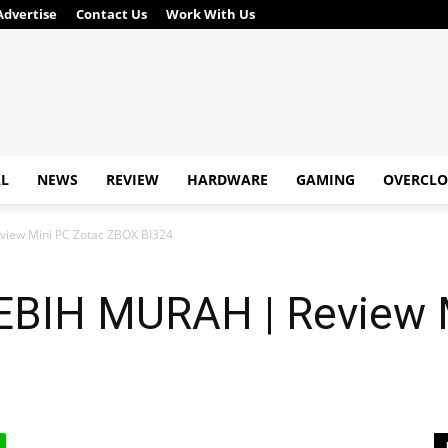
Advertise
Contact Us
Work With Us
AL
NEWS
REVIEW
HARDWARE
GAMING
OVERCLO
iew Mini PC Zotac ZBOX BI324
EBIH MURAH | Review 