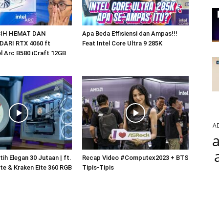
EBIH HEMAT DAN
Apa Beda Effisiensi dan Ampas!!!
ARI RTX 4060 ft
Feat Intel Core Ultra 9 285K
l Arc B580 iCraft 12GB
A
a
ih Elegan 30 Jutaan | ft.
Recap Video #Computex2023 + BTS
te & Kraken Eite 360 RGB
Tipis-Tipis