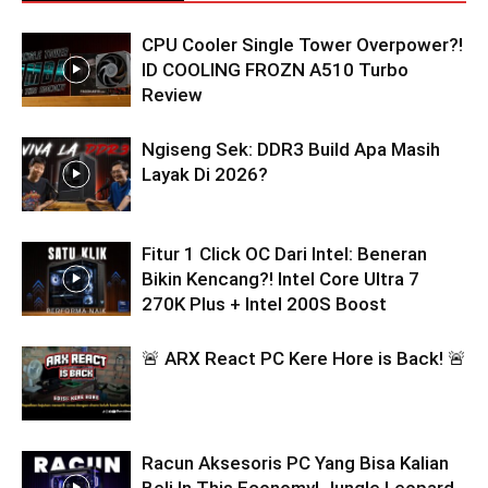
CPU Cooler Single Tower Overpower?!
ID COOLING FROZN A510 Turbo
Review
Ngiseng Sek: DDR3 Build Apa Masih
Layak Di 2026?
Fitur 1 Click OC Dari Intel: Beneran
Bikin Kencang?! Intel Core Ultra 7
270K Plus + Intel 200S Boost
🚨 ARX React PC Kere Hore is Back! 🚨
Racun Aksesoris PC Yang Bisa Kalian
Beli In This Economy! Jungle Leopard