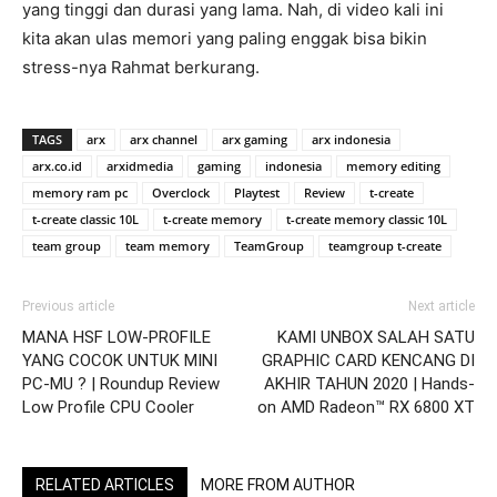
yang tinggi dan durasi yang lama. Nah, di video kali ini
kita akan ulas memori yang paling enggak bisa bikin
stress-nya Rahmat berkurang.
TAGS
arx
arx channel
arx gaming
arx indonesia
arx.co.id
arxidmedia
gaming
indonesia
memory editing
memory ram pc
Overclock
Playtest
Review
t-create
t-create classic 10L
t-create memory
t-create memory classic 10L
team group
team memory
TeamGroup
teamgroup t-create
Previous article
Next article
MANA HSF LOW-PROFILE
KAMI UNBOX SALAH SATU
YANG COCOK UNTUK MINI
GRAPHIC CARD KENCANG DI
PC-MU ? | Roundup Review
AKHIR TAHUN 2020 | Hands-
Low Profile CPU Cooler
on AMD Radeon™ RX 6800 XT
RELATED ARTICLES
MORE FROM AUTHOR