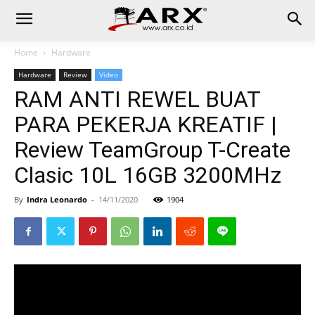
Home
Hardware
Hardware
Review
Video
RAM ANTI REWEL BUAT
PARA PEKERJA KREATIF |
Review TeamGroup T-Create
Clasic 10L 16GB 3200MHz
By
Indra Leonardo
-
14/11/2020
1904