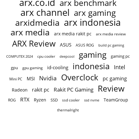
arx.co.id
arx benchmark
arx channel
arx gaming
arx indonesia
arxidmedia
arx media
arx media rakit pc
arx media review
ARX Review
ASUS
ASUS ROG
build pc gaming
gaming
gaming pc
cpu cooler
COMPUTEX 2024
deepcool
indonesia
Intel
id-cooling
gpu
gpu gaming
Overclock
Nvidia
pc gaming
MSI
Mini PC
Review
Rakit PC Gaming
rakit pc
Radeon
RTX
Ryzen
TeamGroup
SSD
ROG
ssd cooler
ssd nvme
thermalright