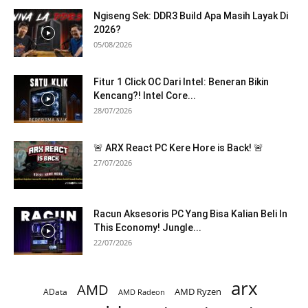
Ngiseng Sek: DDR3 Build Apa Masih Layak Di
2026?
05/08/2026
Fitur 1 Click OC Dari Intel: Beneran Bikin
Kencang?! Intel Core...
28/07/2026
🚨 ARX React PC Kere Hore is Back! 🚨
27/07/2026
Racun Aksesoris PC Yang Bisa Kalian Beli In
This Economy! Jungle...
22/07/2026
arx
AMD
AMD Ryzen
AData
AMD Radeon