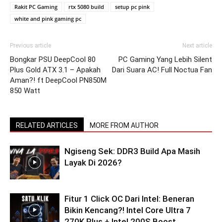
Rakit PC Gaming
rtx 5080 build
setup pc pink
white and pink gaming pc
Previous article
Next article
Bongkar PSU DeepCool 80
PC Gaming Yang Lebih Silent
Plus Gold ATX 3.1 – Apakah
Dari Suara AC! Full Noctua Fan
Aman?! ft DeepCool PN850M
850 Watt
RELATED ARTICLES
MORE FROM AUTHOR
Ngiseng Sek: DDR3 Build Apa Masih
Layak Di 2026?
Fitur 1 Click OC Dari Intel: Beneran
Bikin Kencang?! Intel Core Ultra 7
270K Plus + Intel 200S Boost