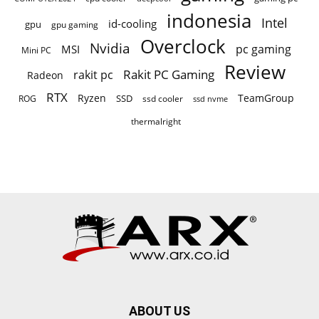
indonesia
Intel
id-cooling
gpu
gpu gaming
Overclock
Nvidia
pc gaming
MSI
Mini PC
Review
Rakit PC Gaming
rakit pc
Radeon
RTX
Ryzen
TeamGroup
SSD
ROG
ssd cooler
ssd nvme
thermalright
ABOUT US