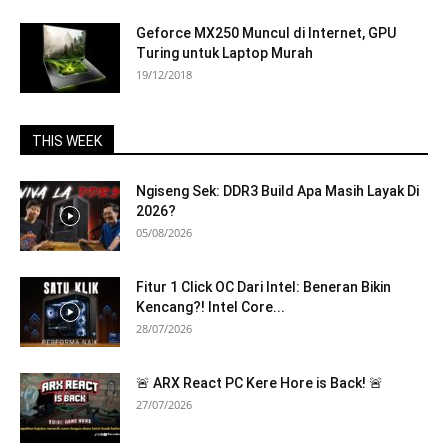
Geforce MX250 Muncul di Internet, GPU
Turing untuk Laptop Murah
19/12/2018
THIS WEEK
Ngiseng Sek: DDR3 Build Apa Masih Layak Di
2026?
05/08/2026
Fitur 1 Click OC Dari Intel: Beneran Bikin
Kencang?! Intel Core...
28/07/2026
🚨 ARX React PC Kere Hore is Back! 🚨
27/07/2026