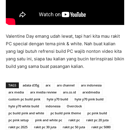
Valentine Day emang udah lewat, tapi hari kita mau rakit
PC special dengan tema pink & white. Nah buat kalian
yang lagi butuh refrensi build PC wajib nonton video kita
yang satu ini, siapa tau kalian yang bucin terinspirasi bikin
build yang sama buat pasangan kalian.
TAGS
adata d35g
arx
arx channel
arx indonesia
arx media
arx media review
arx.co.id
arxidmedia
custom pc build pink
hyte y70 build
hyte y70 pink build
hyte y70 white build
indonesia
Overclock
pc build pink and white
pc build pink theme
pc pink build
pc pink setup
pink and white pc
rakit pc
rakit pc 20 juta
rakit pc 2025
rakit pc 30 juta
rakit pc 50 juta
rakit pc 5080