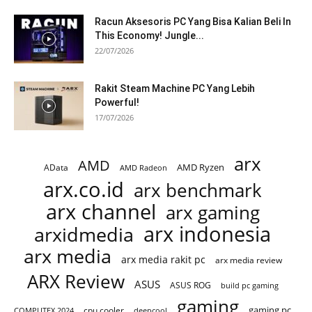
Racun Aksesoris PC Yang Bisa Kalian Beli In
This Economy! Jungle...
22/07/2026
Rakit Steam Machine PC Yang Lebih
Powerful!
17/07/2026
arx
AMD
AMD Ryzen
AData
AMD Radeon
arx.co.id
arx benchmark
arx channel
arx gaming
arx indonesia
arxidmedia
arx media
arx media rakit pc
arx media review
ARX Review
ASUS
ASUS ROG
build pc gaming
gaming
gaming pc
COMPUTEX 2024
cpu cooler
deepcool