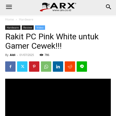
Home
Hardware
Hardware
Review
Video
Rakit PC Pink White untuk
Gamer Cewek!!!
By
Aldi
-
01/07/2025
786