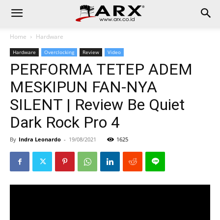
Home
Hardware
Hardware
Overclocking
Review
Video
PERFORMA TETEP ADEM
MESKIPUN FAN-NYA
SILENT | Review Be Quiet
Dark Rock Pro 4
By
Indra Leonardo
-
19/08/2021
1625