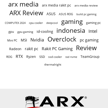
arx media
arx media rakit pc
arx media review
ARX Review
ASUS
ASUS ROG
build pc gaming
gaming
gaming pc
cpu cooler
COMPUTEX 2024
deepcool
indonesia
Intel
id-cooling
gpu
gpu gaming
Overclock
Nvidia
pc gaming
MSI
Mini PC
Review
Rakit PC Gaming
rakit pc
Radeon
RTX
Ryzen
TeamGroup
SSD
ROG
ssd cooler
ssd nvme
thermalright