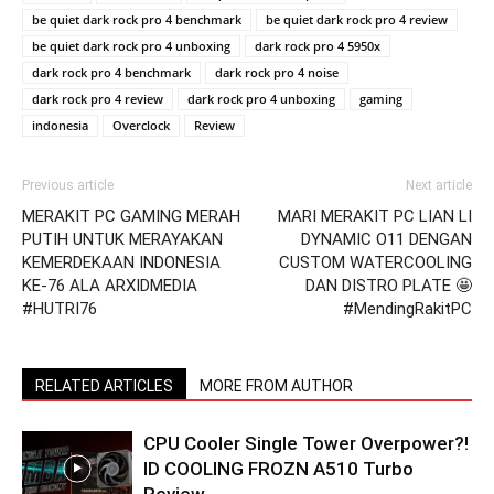
be quiet dark rock pro 4 benchmark
be quiet dark rock pro 4 review
be quiet dark rock pro 4 unboxing
dark rock pro 4 5950x
dark rock pro 4 benchmark
dark rock pro 4 noise
dark rock pro 4 review
dark rock pro 4 unboxing
gaming
indonesia
Overclock
Review
Previous article
Next article
MERAKIT PC GAMING MERAH
MARI MERAKIT PC LIAN LI
PUTIH UNTUK MERAYAKAN
DYNAMIC O11 DENGAN
KEMERDEKAAN INDONESIA
CUSTOM WATERCOOLING
KE-76 ALA ARXIDMEDIA
DAN DISTRO PLATE 🤩
#HUTRI76
#MendingRakitPC
RELATED ARTICLES
MORE FROM AUTHOR
CPU Cooler Single Tower Overpower?!
ID COOLING FROZN A510 Turbo
Review