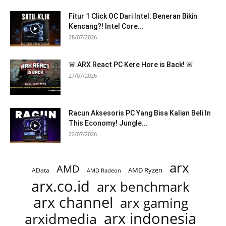
Fitur 1 Click OC Dari Intel: Beneran Bikin
Kencang?! Intel Core...
28/07/2026
🚨 ARX React PC Kere Hore is Back! 🚨
27/07/2026
Racun Aksesoris PC Yang Bisa Kalian Beli In
This Economy! Jungle...
22/07/2026
arx
AMD
AMD Ryzen
AData
AMD Radeon
arx.co.id
arx benchmark
arx channel
arx gaming
arx indonesia
arxidmedia