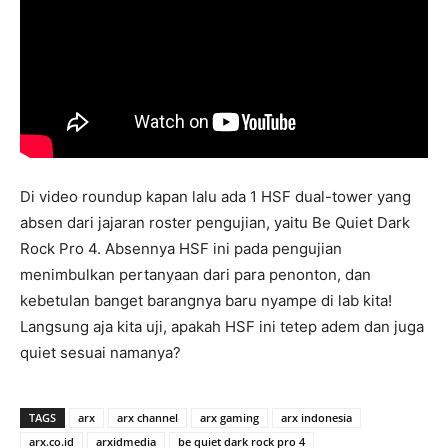
Di video roundup kapan lalu ada 1 HSF dual-tower yang
absen dari jajaran roster pengujian, yaitu Be Quiet Dark
Rock Pro 4. Absennya HSF ini pada pengujian
menimbulkan pertanyaan dari para penonton, dan
kebetulan banget barangnya baru nyampe di lab kita!
Langsung aja kita uji, apakah HSF ini tetep adem dan juga
quiet sesuai namanya?
TAGS
arx
arx channel
arx gaming
arx indonesia
arx.co.id
arxidmedia
be quiet dark rock pro 4