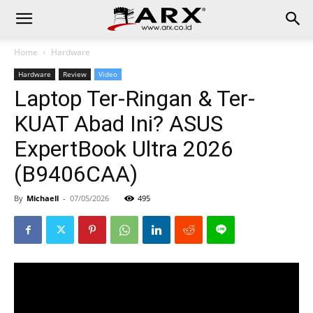
Home
Hardware
Hardware
Review
Video
Laptop Ter-Ringan & Ter-
KUAT Abad Ini? ASUS
ExpertBook Ultra 2026
(B9406CAA)
By
Michaell
-
07/05/2026
495