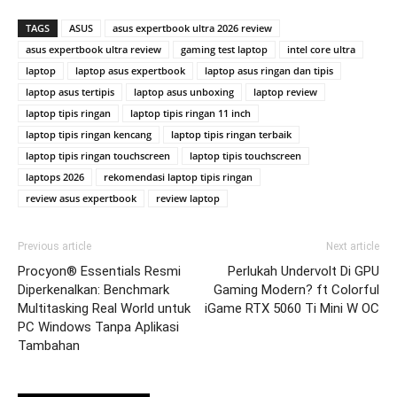
TAGS
ASUS
asus expertbook ultra 2026 review
asus expertbook ultra review
gaming test laptop
intel core ultra
laptop
laptop asus expertbook
laptop asus ringan dan tipis
laptop asus tertipis
laptop asus unboxing
laptop review
laptop tipis ringan
laptop tipis ringan 11 inch
laptop tipis ringan kencang
laptop tipis ringan terbaik
laptop tipis ringan touchscreen
laptop tipis touchscreen
laptops 2026
rekomendasi laptop tipis ringan
review asus expertbook
review laptop
Previous article
Next article
Procyon® Essentials Resmi
Perlukah Undervolt Di GPU
Diperkenalkan: Benchmark
Gaming Modern? ft Colorful
Multitasking Real World untuk
iGame RTX 5060 Ti Mini W OC
PC Windows Tanpa Aplikasi
Tambahan