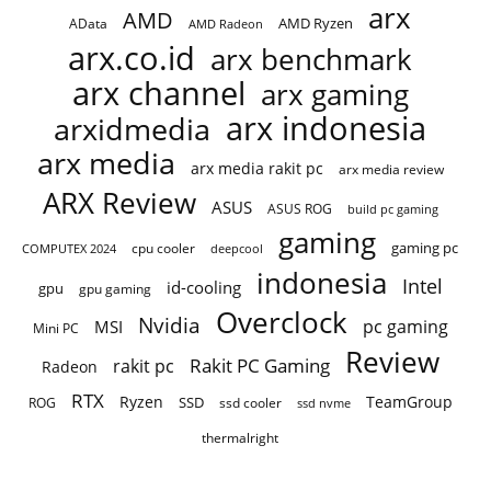
arx
AMD
AMD Ryzen
AData
AMD Radeon
arx.co.id
arx benchmark
arx channel
arx gaming
arx indonesia
arxidmedia
arx media
arx media rakit pc
arx media review
ARX Review
ASUS
ASUS ROG
build pc gaming
gaming
gaming pc
cpu cooler
COMPUTEX 2024
deepcool
indonesia
Intel
id-cooling
gpu
gpu gaming
Overclock
Nvidia
pc gaming
MSI
Mini PC
Review
Rakit PC Gaming
rakit pc
Radeon
RTX
Ryzen
TeamGroup
SSD
ROG
ssd cooler
ssd nvme
thermalright