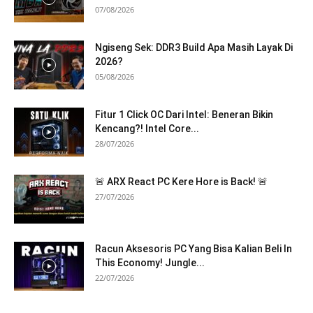
07/08/2026
Ngiseng Sek: DDR3 Build Apa Masih Layak Di
2026?
05/08/2026
Fitur 1 Click OC Dari Intel: Beneran Bikin
Kencang?! Intel Core...
28/07/2026
🚨 ARX React PC Kere Hore is Back! 🚨
27/07/2026
Racun Aksesoris PC Yang Bisa Kalian Beli In
This Economy! Jungle...
22/07/2026