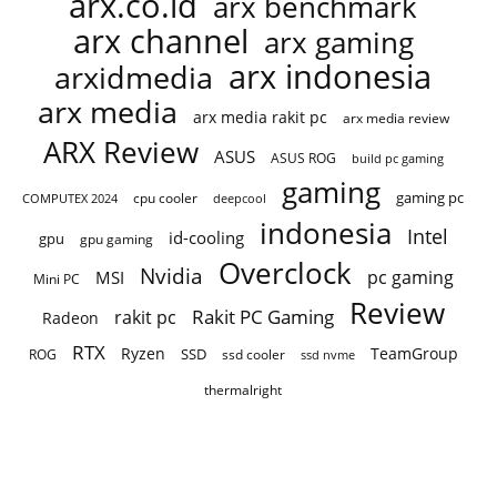
arx.co.id
arx benchmark
arx channel
arx gaming
arx indonesia
arxidmedia
arx media
arx media rakit pc
arx media review
ARX Review
ASUS
ASUS ROG
build pc gaming
gaming
gaming pc
cpu cooler
COMPUTEX 2024
deepcool
indonesia
Intel
id-cooling
gpu
gpu gaming
Overclock
Nvidia
pc gaming
MSI
Mini PC
Review
Rakit PC Gaming
rakit pc
Radeon
RTX
Ryzen
TeamGroup
SSD
ROG
ssd cooler
ssd nvme
thermalright