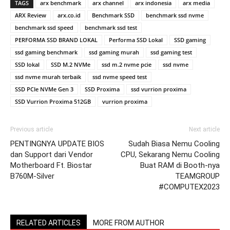
TAGS
arx benchmark
arx channel
arx indonesia
arx media
ARX Review
arx.co.id
Benchmark SSD
benchmark ssd nvme
benchmark ssd speed
benchmark ssd test
PERFORMA SSD BRAND LOKAL
Performa SSD Lokal
SSD gaming
ssd gaming benchmark
ssd gaming murah
ssd gaming test
SSD lokal
SSD M.2 NVMe
ssd m.2 nvme pcie
ssd nvme
ssd nvme murah terbaik
ssd nvme speed test
SSD PCIe NVMe Gen 3
SSD Proxima
ssd vurrion proxima
SSD Vurrion Proxima 512GB
vurrion proxima
Previous article
Next article
PENTINGNYA UPDATE BIOS
Sudah Biasa Nemu Cooling
dan Support dari Vendor
CPU, Sekarang Nemu Cooling
Motherboard Ft. Biostar
Buat RAM di Booth-nya
B760M-Silver
TEAMGROUP
#COMPUTEX2023
RELATED ARTICLES
MORE FROM AUTHOR