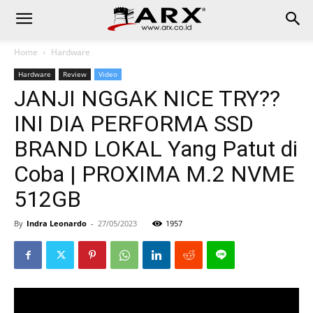
Home
Hardware
Hardware
Review
Video
JANJI NGGAK NICE TRY??
INI DIA PERFORMA SSD
BRAND LOKAL Yang Patut di
Coba | PROXIMA M.2 NVME
512GB
By
Indra Leonardo
-
27/05/2023
1957