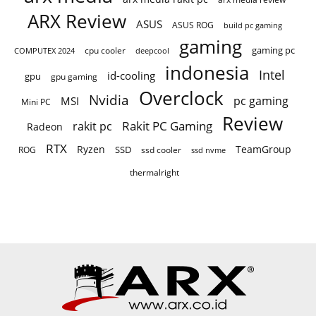
ARX Review
ASUS
ASUS ROG
build pc gaming
gaming
gaming pc
COMPUTEX 2024
cpu cooler
deepcool
indonesia
Intel
id-cooling
gpu
gpu gaming
Overclock
Nvidia
pc gaming
MSI
Mini PC
Review
Rakit PC Gaming
rakit pc
Radeon
RTX
Ryzen
TeamGroup
SSD
ROG
ssd cooler
ssd nvme
thermalright