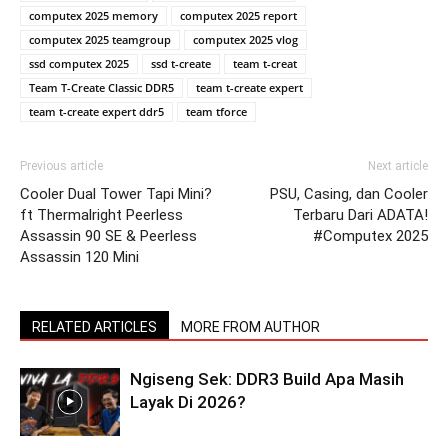
computex 2025 memory
computex 2025 report
computex 2025 teamgroup
computex 2025 vlog
ssd computex 2025
ssd t-create
team t-creat
Team T-Create Classic DDR5
team t-create expert
team t-create expert ddr5
team tforce
Previous article
Next article
Cooler Dual Tower Tapi Mini?
PSU, Casing, dan Cooler
ft Thermalright Peerless
Terbaru Dari ADATA!
Assassin 90 SE & Peerless
#Computex 2025
Assassin 120 Mini
RELATED ARTICLES
MORE FROM AUTHOR
Ngiseng Sek: DDR3 Build Apa Masih
Layak Di 2026?