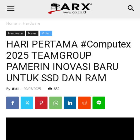
Home
Hardware
Hardware
News
Video
HARI PERTAMA #Computex
2025 TEAMGROUP
PAMERIN INOVASI BARU
UNTUK SSD DAN RAM
By
Aldi
-
20/05/2025
652