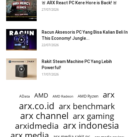
🚨 ARX React PC Kere Hore is Back! 🚨
27/07/2026
Racun Aksesoris PC Yang Bisa Kalian Beli In
This Economy! Jungle...
22/07/2026
Rakit Steam Machine PC Yang Lebih
Powerful!
17/07/2026
arx
AMD
AMD Ryzen
AData
AMD Radeon
arx.co.id
arx benchmark
arx channel
arx gaming
arx indonesia
arxidmedia
arx media
arx media rakit pc
arx media review