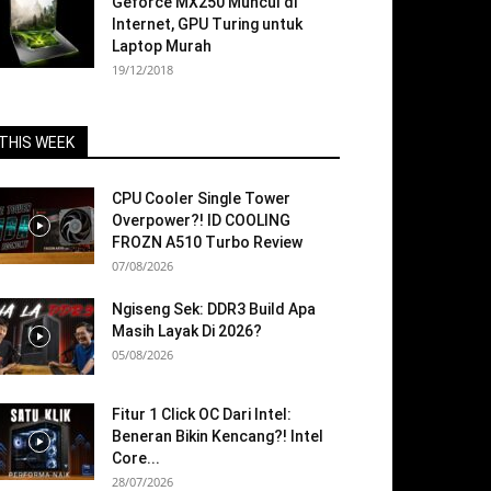
Geforce MX250 Muncul di
Internet, GPU Turing untuk
Laptop Murah
19/12/2018
THIS WEEK
CPU Cooler Single Tower
Overpower?! ID COOLING
FROZN A510 Turbo Review
07/08/2026
Ngiseng Sek: DDR3 Build Apa
Masih Layak Di 2026?
05/08/2026
Fitur 1 Click OC Dari Intel:
Beneran Bikin Kencang?! Intel
Core...
28/07/2026