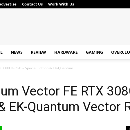
Advertise
Contact Us
Work With Us
AL
NEWS
REVIEW
HARDWARE
GAMING
OVERCLO
3080 D-RGB – Special Edition & EK-Quantum...
um Vector FE RTX 308
n & EK-Quantum Vector