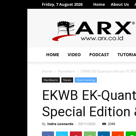
Friday, 7 August 2026
Home
About Us
ARX®
HOME
VIDEO
PODCAST
TUTORI
Home
Hardware
EKWB EK-Quantum Vector FE RTX 
Hardware
News
Overclocking
EKWB EK-Quant
Special Editio
By
Indra Leonardo
-
03/11/2020
2048