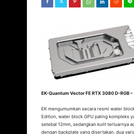
EK-Quantum Vector FE RTX 3080 D-RGB – S
EK mengumumkan secara resmi water block
Edition, water block GPU paling kompleks ya
setebal 12mm, sedangkan kulit terluarnya a
dengan backplate yang disertakan, dua vari