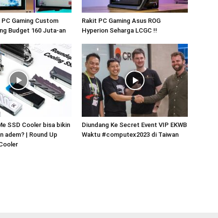
 PC Gaming Custom
Rakit PC Gaming Asus ROG
ng Budget 160 Juta-an
Hyperion Seharga LCGC !!
e SSD Cooler bisa bikin
Diundang Ke Secret Event VIP EKWB
n adem? | Round Up
Waktu #computex2023 di Taiwan
Cooler