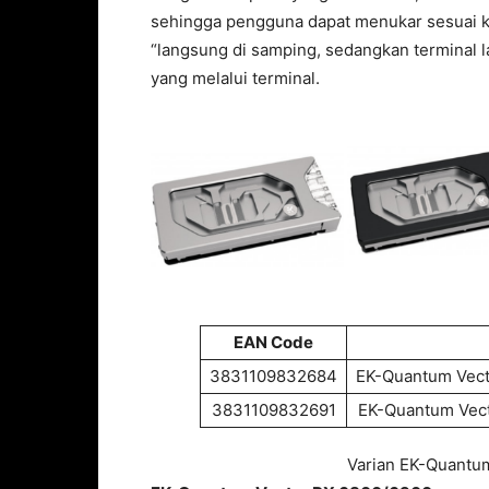
sehingga pengguna dapat menukar sesuai ke
“langsung di samping, sedangkan terminal la
yang melalui terminal.
EAN Code
3831109832684
EK-Quantum Vecto
3831109832691
EK-Quantum Vect
Varian EK-Quantu