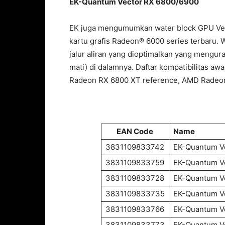
EK-Quantum Vector RX 6800/6900
EK juga mengumumkan water block GPU Vekt
kartu grafis Radeon® 6000 series terbaru.
jalur aliran yang dioptimalkan yang menguran
mati) di dalamnya. Daftar kompatibilitas 
Radeon RX 6800 XT reference, AMD Radeon
EAN Code
Name
3831109833742
EK-Quantum Ve
3831109833759
EK-Quantum Ve
3831109833728
EK-Quantum Ve
3831109833735
EK-Quantum Ve
3831109833766
EK-Quantum Ve
3831109833773
EK-Quantum Ve