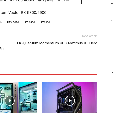
a
ntum Vector RX 6800/6900
c
b
RTX 3080
RX 6800
RX6900
Next article
EK-Quantum Momentum ROG Maximus XII Hero
in