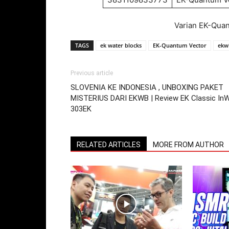
Varian EK-Qua
TAGS
ek water blocks
EK-Quantum Vector
ekw
Previous article
SLOVENIA KE INDONESIA , UNBOXING PAKET
MISTERIUS DARI EKWB | Review EK Classic InW
303EK
RELATED ARTICLES
MORE FROM AUTHOR