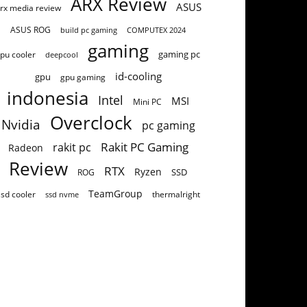
ARX Review
ASUS
rx media review
ASUS ROG
build pc gaming
COMPUTEX 2024
gaming
gaming pc
pu cooler
deepcool
id-cooling
gpu
gpu gaming
indonesia
Intel
MSI
Mini PC
Overclock
Nvidia
pc gaming
Rakit PC Gaming
rakit pc
Radeon
Review
RTX
Ryzen
SSD
ROG
TeamGroup
ssd cooler
thermalright
ssd nvme