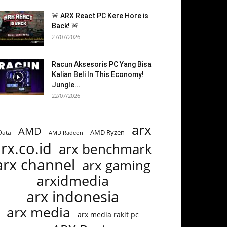
🚨 ARX React PC Kere Hore is
Back! 🚨
27/07/2026
Racun Aksesoris PC Yang Bisa
Kalian Beli In This Economy!
Jungle...
22/07/2026
arx
AMD
AMD Ryzen
Data
AMD Radeon
rx.co.id
arx benchmark
arx channel
arx gaming
arxidmedia
arx indonesia
arx media
arx media rakit pc