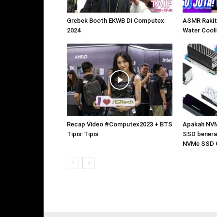
Grebek Booth EKWB Di Computex
ASMR Rakit
2024
Water Cooli
Recap Video #Computex2023 + BTS
Apakah NVM
Tipis-Tipis
SSD benera
NVMe SSD 