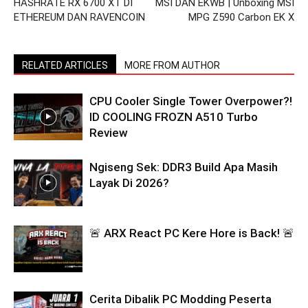
HASHRATE RX 6700 XT DI
MSI DAN EKWB | Unboxing MSI
ETHEREUM DAN RAVENCOIN
MPG Z590 Carbon EK X
RELATED ARTICLES
MORE FROM AUTHOR
CPU Cooler Single Tower Overpower?!
ID COOLING FROZN A510 Turbo
Review
Ngiseng Sek: DDR3 Build Apa Masih
Layak Di 2026?
🚨 ARX React PC Kere Hore is Back! 🚨
Cerita Dibalik PC Modding Peserta