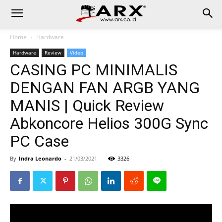
Home
Hardware
Hardware
Review
Video
CASING PC MINIMALIS
DENGAN FAN ARGB YANG
MANIS | Quick Review
Abkoncore Helios 300G Sync
PC Case
By
Indra Leonardo
-
21/03/2021
3326