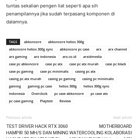
tuntas sekalian pengen liat seperti apa sih
penampilannya jika sudah terpasang komponen di
dalamnya.
TAGS
abkoncore
abkoncore helios 300g
abkoncore helios 300g sync
abkoncore pc case
arx
arx channel
arx gaming
arx indonesia
arx.co.id
arxidmedia
case pc abkoncore
case pc atx
case pc atx murah
case pc black
case pc gaming
case pc minimalis
casing pc atx
casing pc atx murah
casing pc gaming
casing pc minimalis
gaming
gaming pc case
helios 300g
helios 300g sync
indonesia
Overclock
pc case abkoncore
pc case atx
pc case gaming
Playtest
Review
Previous article
Next article
TEST DRIVER HACK RTX 3060
MOTHERBOARD
HAMPIR 50 MH/S DAN MINING
WATERCOOLING KOLABORASI