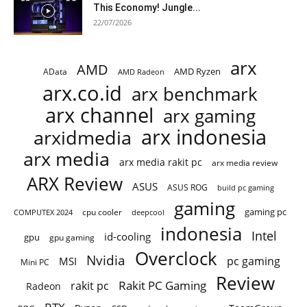
This Economy! Jungle...
22/07/2026
arx
AMD
AMD Ryzen
AData
AMD Radeon
arx.co.id
arx benchmark
arx channel
arx gaming
arx indonesia
arxidmedia
arx media
arx media rakit pc
arx media review
ARX Review
ASUS
ASUS ROG
build pc gaming
gaming
gaming pc
cpu cooler
COMPUTEX 2024
deepcool
indonesia
Intel
id-cooling
gpu
gpu gaming
Overclock
Nvidia
pc gaming
MSI
Mini PC
Review
Rakit PC Gaming
rakit pc
Radeon