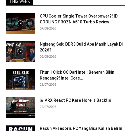
THIS WEEK
CPU Cooler Single Tower Overpower?! ID
COOLING FROZN A510 Turbo Review
07/08/2026
Ngiseng Sek: DDR3 Build Apa Masih Layak Di
2026?
05/08/2026
Fitur 1 Click OC Dari Intel: Beneran Bikin
Kencang?! Intel Core...
28/07/2026
🚨 ARX React PC Kere Hore is Back! 🚨
27/07/2026
Racun Aksesoris PC Yang Bisa Kalian Beli In