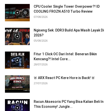
CPU Cooler Single Tower Overpower?! ID
COOLING FROZN A510 Turbo Review
07/08/2026
Ngiseng Sek: DDR3 Build Apa Masih Layak Di
2026?
05/08/2026
Fitur 1 Click OC Dari Intel: Beneran Bikin
Kencang?! Intel Core...
28/07/2026
🚨 ARX React PC Kere Hore is Back! 🚨
27/07/2026
Racun Aksesoris PC Yang Bisa Kalian Beli In
This Economy! Jungle...