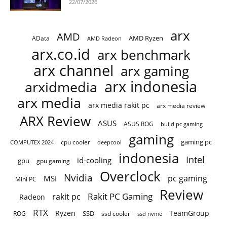
22/07/2026
arx
AMD
AMD Ryzen
AData
AMD Radeon
arx.co.id
arx benchmark
arx channel
arx gaming
arx indonesia
arxidmedia
arx media
arx media rakit pc
arx media review
ARX Review
ASUS
ASUS ROG
build pc gaming
gaming
gaming pc
cpu cooler
COMPUTEX 2024
deepcool
indonesia
Intel
id-cooling
gpu
gpu gaming
Overclock
Nvidia
pc gaming
MSI
Mini PC
Review
Rakit PC Gaming
rakit pc
Radeon
RTX
Ryzen
TeamGroup
SSD
ROG
ssd cooler
ssd nvme