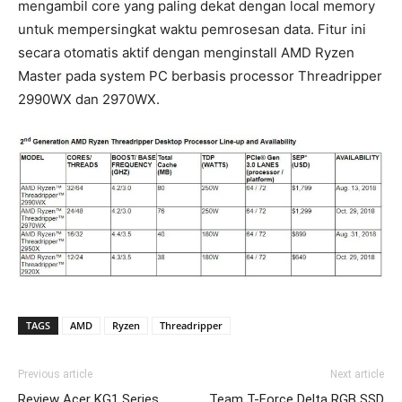
mengambil core yang paling dekat dengan local memory
untuk mempersingkat waktu pemrosesan data. Fitur ini
secara otomatis aktif dengan menginstall AMD Ryzen
Master pada system PC berbasis processor Threadripper
2990WX dan 2970WX.
TAGS
AMD
Ryzen
Threadripper
Previous article
Next article
Review Acer KG1 Series
Team T-Force Delta RGB SSD