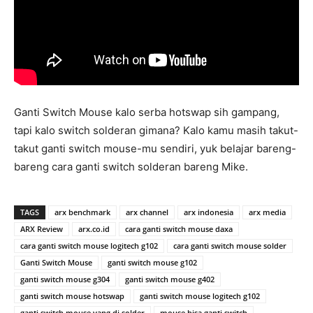
Ganti Switch Mouse kalo serba hotswap sih gampang,
tapi kalo switch solderan gimana? Kalo kamu masih takut-
takut ganti switch mouse-mu sendiri, yuk belajar bareng-
bareng cara ganti switch solderan bareng Mike.
TAGS
arx benchmark
arx channel
arx indonesia
arx media
ARX Review
arx.co.id
cara ganti switch mouse daxa
cara ganti switch mouse logitech g102
cara ganti switch mouse solder
Ganti Switch Mouse
ganti switch mouse g102
ganti switch mouse g304
ganti switch mouse g402
ganti switch mouse hotswap
ganti switch mouse logitech g102
ganti switch mouse yang di solder
mouse bisa ganti switch