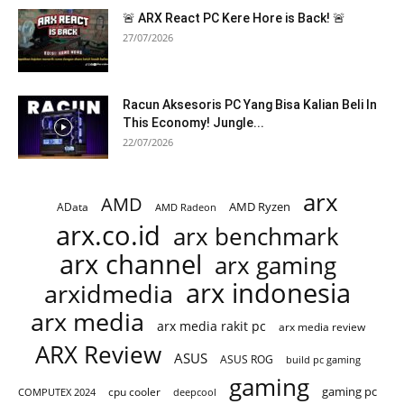
🚨 ARX React PC Kere Hore is Back! 🚨
27/07/2026
Racun Aksesoris PC Yang Bisa Kalian Beli In
This Economy! Jungle...
22/07/2026
arx
AMD
AMD Ryzen
AData
AMD Radeon
arx.co.id
arx benchmark
arx channel
arx gaming
arx indonesia
arxidmedia
arx media
arx media rakit pc
arx media review
ARX Review
ASUS
ASUS ROG
build pc gaming
gaming
gaming pc
cpu cooler
COMPUTEX 2024
deepcool