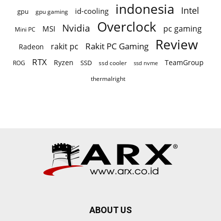
indonesia
Intel
id-cooling
gpu
gpu gaming
Overclock
Nvidia
pc gaming
MSI
Mini PC
Review
Rakit PC Gaming
rakit pc
Radeon
RTX
Ryzen
TeamGroup
SSD
ROG
ssd cooler
ssd nvme
thermalright
ABOUT US