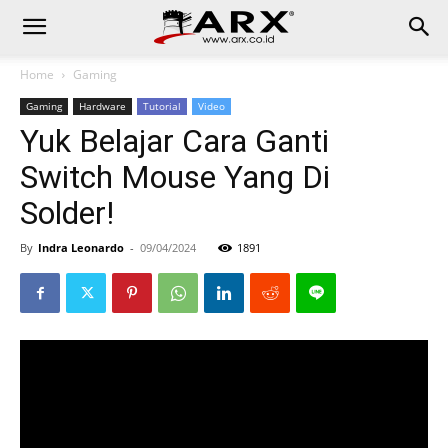
Home
Gaming
Gaming
Hardware
Tutorial
Video
Yuk Belajar Cara Ganti
Switch Mouse Yang Di
Solder!
By
Indra Leonardo
-
09/04/2024
1891