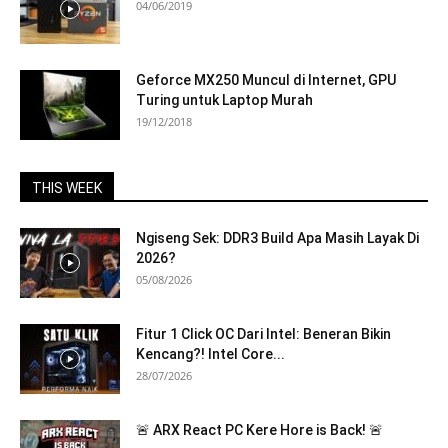
04/06/2019
Geforce MX250 Muncul di Internet, GPU
Turing untuk Laptop Murah
19/12/2018
THIS WEEK
Ngiseng Sek: DDR3 Build Apa Masih Layak Di
2026?
05/08/2026
Fitur 1 Click OC Dari Intel: Beneran Bikin
Kencang?! Intel Core...
28/07/2026
🚨 ARX React PC Kere Hore is Back! 🚨