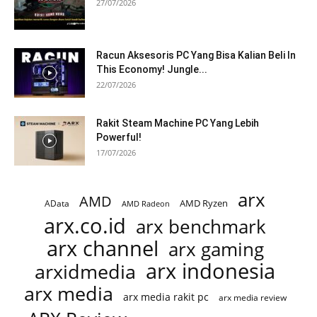
27/07/2026
Racun Aksesoris PC Yang Bisa Kalian Beli In
This Economy! Jungle...
22/07/2026
Rakit Steam Machine PC Yang Lebih
Powerful!
17/07/2026
arx
AMD
AMD Ryzen
AData
AMD Radeon
arx.co.id
arx benchmark
arx channel
arx gaming
arx indonesia
arxidmedia
arx media
arx media rakit pc
arx media review