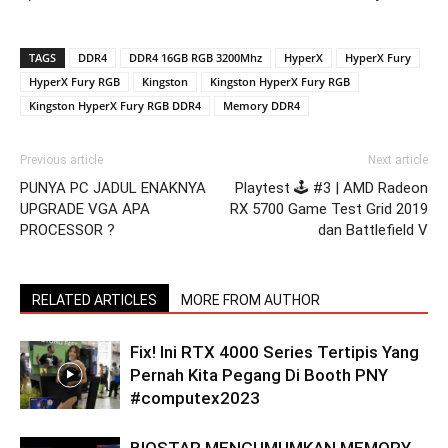
TAGS
DDR4
DDR4 16GB RGB 3200Mhz
HyperX
HyperX Fury
HyperX Fury RGB
Kingston
Kingston HyperX Fury RGB
Kingston HyperX Fury RGB DDR4
Memory DDR4
Previous article
Next article
PUNYA PC JADUL ENAKNYA
Playtest 🕹️ #3 | AMD Radeon
UPGRADE VGA APA
RX 5700 Game Test Grid 2019
PROCESSOR ?
dan Battlefield V
RELATED ARTICLES
MORE FROM AUTHOR
Fix! Ini RTX 4000 Series Tertipis Yang
Pernah Kita Pegang Di Booth PNY
#computex2023
BIOSTAR MENGUMUMKAN MEMORY