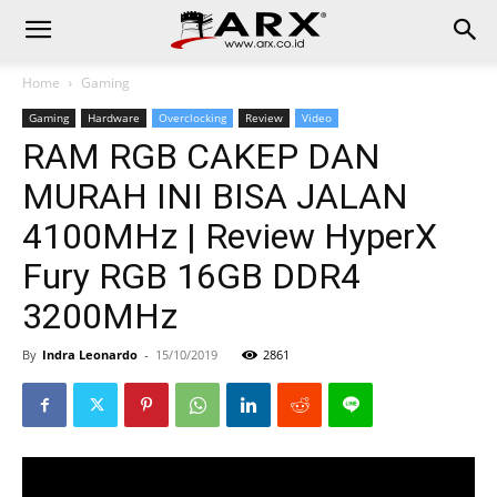
Home
Gaming
Gaming
Hardware
Overclocking
Review
Video
RAM RGB CAKEP DAN
MURAH INI BISA JALAN
4100MHz | Review HyperX
Fury RGB 16GB DDR4
3200MHz
By
Indra Leonardo
-
15/10/2019
2861