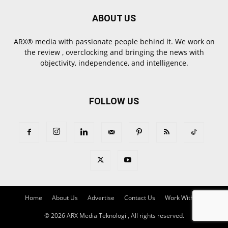
ABOUT US
ARX® media with passionate people behind it. We work on
the review , overclocking and bringing the news with
objectivity, independence, and intelligence.
FOLLOW US
Home
About Us
Advertise
Contact Us
Work With Us
© 2026 ARX Media Teknologi , All rights reserved.