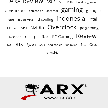
ARX Review
ASUS
ASUS ROG
build pc gaming
gaming
gaming pc
COMPUTEX 2024
cpu cooler
deepcool
indonesia
Intel
id-cooling
gpu
gpu gaming
Overclock
Nvidia
pc gaming
MSI
Mini PC
Review
Rakit PC Gaming
rakit pc
Radeon
RTX
Ryzen
TeamGroup
SSD
ROG
ssd cooler
ssd nvme
thermalright