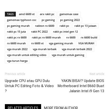
TAGS
amd 6600 xt
arx rakit pc
gamemax case
gamemax typhoon coc
pc gaming
pc gaming 2022
pc gaming murah
radeon rx 6600
rakit pc
rakit pc 13 jutaan
rakit pc 15 juta
rakit PC 2022
rakit pc intel gen 12
rakit pc rx 6600
rakit pc rx 6600 murah
rx 6600
rx 6600 build
rx 6600 murah
rx 6600 xt
vga gaming murah
VGA MURAH
vga murah 2022
vga murah terbaik
vga murah terbaik 2022
vga murah untuk editing video
vga murah untuk gaming
vga turun harga
Previous article
Next article
Upgrade CPU atau GPU Dulu
YAKIN BISA⁉ Update BIOS
Untuk PC Editing Foto & Video
Motherboard Intel B660 Buat
?
Jalanin Intel i9 Gen 13
RELATED ARTICLES
MORE FROM AUTHOR