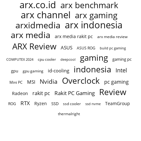
arx.co.id
arx benchmark
arx channel
arx gaming
arx indonesia
arxidmedia
arx media
arx media rakit pc
arx media review
ARX Review
ASUS
ASUS ROG
build pc gaming
gaming
gaming pc
COMPUTEX 2024
cpu cooler
deepcool
indonesia
Intel
id-cooling
gpu
gpu gaming
Overclock
Nvidia
pc gaming
MSI
Mini PC
Review
Rakit PC Gaming
rakit pc
Radeon
RTX
Ryzen
TeamGroup
SSD
ROG
ssd cooler
ssd nvme
thermalright