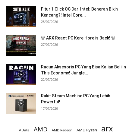
Fitur 1 Click OC Dari Intel: Beneran Bikin
Kencang?! Intel Core...
28/07/2026
🚨 ARX React PC Kere Hore is Back! 🚨
27/07/2026
Racun Aksesoris PC Yang Bisa Kalian Beli In
This Economy! Jungle...
22/07/2026
Rakit Steam Machine PC Yang Lebih
Powerful!
17/07/2026
arx
AMD
AMD Ryzen
AData
AMD Radeon