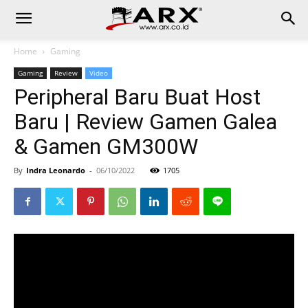
Home
Gaming
Gaming
Review
Video
Peripheral Baru Buat Host
Baru | Review Gamen Galea
& Gamen GM300W
By
Indra Leonardo
-
06/10/2022
1705