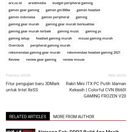
arx.co.id
arxidmedia
budget peripheral gaming
gamen gear gaming
gamen gm300w
gamen headset
gamen indonesia
gamen peripheral
gaming
gaming gear murah
gaming gear murah berkualitas
gaming gear murah terbaik
gaming music
gaming pc
gaming setup
headset gaming murah
mouse gaming murah
Overclock
peripheral gaming murah
rekomendasi gaming gear murah
rekomendasi headset gaming 2021
Review
review gear gaming
review mouse
Previous article
Next article
Fitur pengujian baru 3DMark
Rakit Mini ITX PC Putih Idaman
untuk Intel XeSS
Kekasih | Colorful CVN B660I
GAMING FROZEN V20
RELATED ARTICLES
MORE FROM AUTHOR
Ngiseng Sek: DDR3 Build Apa Masih