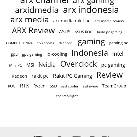
arx indonesia
arxidmedia
arx media
arx media rakit pc
arx media review
ARX Review
ASUS
ASUS ROG
build pc gaming
gaming
gaming pc
COMPUTEX 2024
cpu cooler
deepcool
indonesia
Intel
id-cooling
gpu
gpu gaming
Overclock
Nvidia
pc gaming
MSI
Mini PC
Review
Rakit PC Gaming
rakit pc
Radeon
RTX
Ryzen
TeamGroup
SSD
ROG
ssd cooler
ssd nvme
thermalright