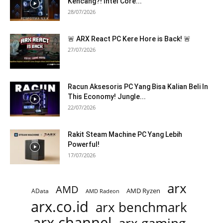
Kencang?! Intel Core...
28/07/2026
🚨 ARX React PC Kere Hore is Back! 🚨
27/07/2026
Racun Aksesoris PC Yang Bisa Kalian Beli In
This Economy! Jungle...
22/07/2026
Rakit Steam Machine PC Yang Lebih
Powerful!
17/07/2026
arx
AMD
AMD Ryzen
AData
AMD Radeon
arx.co.id
arx benchmark
arx channel
arx gaming