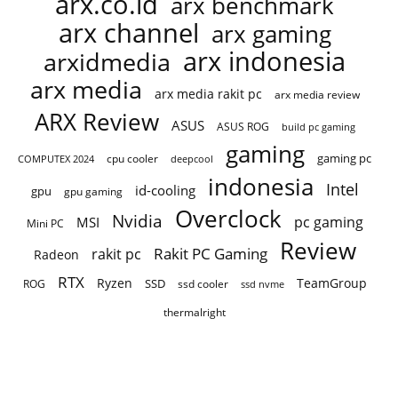
arx.co.id
arx benchmark
arx channel
arx gaming
arx indonesia
arxidmedia
arx media
arx media rakit pc
arx media review
ARX Review
ASUS
ASUS ROG
build pc gaming
gaming
gaming pc
cpu cooler
COMPUTEX 2024
deepcool
indonesia
Intel
id-cooling
gpu
gpu gaming
Overclock
Nvidia
pc gaming
MSI
Mini PC
Review
Rakit PC Gaming
rakit pc
Radeon
RTX
Ryzen
TeamGroup
SSD
ROG
ssd cooler
ssd nvme
thermalright