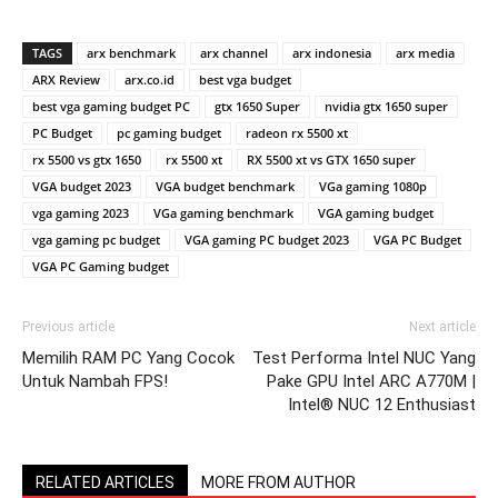
TAGS
arx benchmark
arx channel
arx indonesia
arx media
ARX Review
arx.co.id
best vga budget
best vga gaming budget PC
gtx 1650 Super
nvidia gtx 1650 super
PC Budget
pc gaming budget
radeon rx 5500 xt
rx 5500 vs gtx 1650
rx 5500 xt
RX 5500 xt vs GTX 1650 super
VGA budget 2023
VGA budget benchmark
VGa gaming 1080p
vga gaming 2023
VGa gaming benchmark
VGA gaming budget
vga gaming pc budget
VGA gaming PC budget 2023
VGA PC Budget
VGA PC Gaming budget
Previous article
Next article
Memilih RAM PC Yang Cocok
Test Performa Intel NUC Yang
Untuk Nambah FPS!
Pake GPU Intel ARC A770M |
Intel® NUC 12 Enthusiast
RELATED ARTICLES
MORE FROM AUTHOR