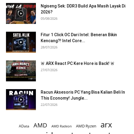
Ngiseng Sek: DDR3 Build Apa Masih Layak Di
2026?
05/08/2026
Fitur 1 Click OC Dari Intel: Beneran Bikin
Kencang?! Intel Core...
28/07/2026
🚨 ARX React PC Kere Hore is Back! 🚨
27/07/2026
Racun Aksesoris PC Yang Bisa Kalian Beli In
This Economy! Jungle...
22/07/2026
arx
AMD
AMD Ryzen
AData
AMD Radeon