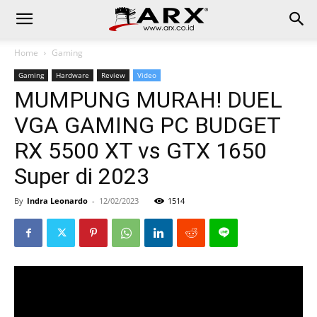
Home
Gaming
Gaming
Hardware
Review
Video
MUMPUNG MURAH! DUEL
VGA GAMING PC BUDGET
RX 5500 XT vs GTX 1650
Super di 2023
By
Indra Leonardo
-
12/02/2023
1514