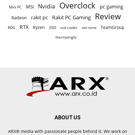
Overclock
Nvidia
pc gaming
MSI
Mini PC
Review
Rakit PC Gaming
rakit pc
Radeon
RTX
Ryzen
TeamGroup
SSD
ROG
ssd cooler
ssd nvme
thermalright
ABOUT US
ARX® media with passionate people behind it. We work on