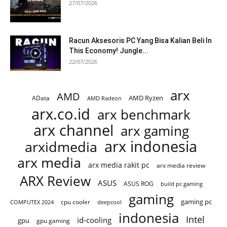
27/07/2026
Racun Aksesoris PC Yang Bisa Kalian Beli In
This Economy! Jungle...
22/07/2026
arx
AMD
AMD Ryzen
AData
AMD Radeon
arx.co.id
arx benchmark
arx channel
arx gaming
arx indonesia
arxidmedia
arx media
arx media rakit pc
arx media review
ARX Review
ASUS
ASUS ROG
build pc gaming
gaming
gaming pc
cpu cooler
COMPUTEX 2024
deepcool
indonesia
Intel
id-cooling
gpu
gpu gaming