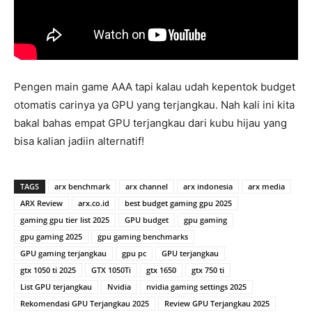
Pengen main game AAA tapi kalau udah kepentok budget
otomatis carinya ya GPU yang terjangkau. Nah kali ini kita
bakal bahas empat GPU terjangkau dari kubu hijau yang
bisa kalian jadiin alternatif!
TAGS
arx benchmark
arx channel
arx indonesia
arx media
ARX Review
arx.co.id
best budget gaming gpu 2025
gaming gpu tier list 2025
GPU budget
gpu gaming
gpu gaming 2025
gpu gaming benchmarks
GPU gaming terjangkau
gpu pc
GPU terjangkau
gtx 1050 ti 2025
GTX 1050Ti
gtx 1650
gtx 750 ti
List GPU terjangkau
Nvidia
nvidia gaming settings 2025
Rekomendasi GPU Terjangkau 2025
Review GPU Terjangkau 2025