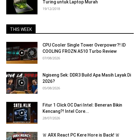
Turing untuk Laptop Murah
19/12/2018
THIS WEEK
CPU Cooler Single Tower Overpower?! ID
COOLING FROZN A510 Turbo Review
07/08/2026
Ngiseng Sek: DDR3 Build Apa Masih Layak Di
2026?
05/08/2026
Fitur 1 Click OC Dari Intel: Beneran Bikin
Kencang?! Intel Core...
28/07/2026
🚨 ARX React PC Kere Hore is Back! 🚨