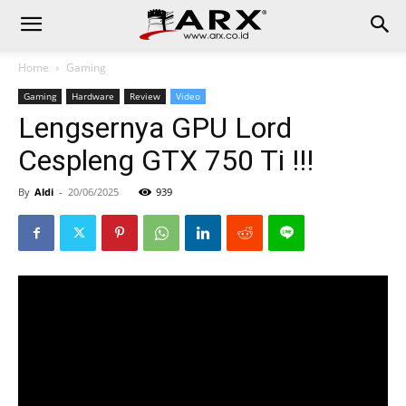
Home
Gaming
Gaming
Hardware
Review
Video
Lengsernya GPU Lord
Cespleng GTX 750 Ti !!!
By
Aldi
-
20/06/2025
939