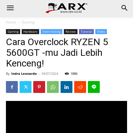
Home
Gaming
Gaming
Hardware
Overclocking
Review
Tutorial
Video
Cara Overclock RYZEN 5
5600GT -mu Jadi Lebih
Kenceng!
By
Indra Leonardo
-
04/07/2024
1886