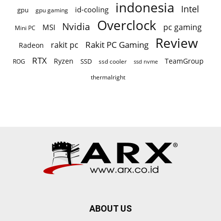
indonesia
Intel
id-cooling
gpu
gpu gaming
Overclock
Nvidia
pc gaming
MSI
Mini PC
Review
Rakit PC Gaming
rakit pc
Radeon
RTX
Ryzen
TeamGroup
SSD
ROG
ssd cooler
ssd nvme
thermalright
ABOUT US