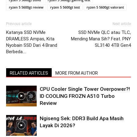
ryzen 5 5600gt review
ryzen 5 5600gt test
ryzen 5 5600gt valorant
Previous article
Next article
Katanya SSD NVMe
SSD NVMe QLC atau TLC,
DRAMLESS Ampas, Kita
Mending Mana Sih? Feat. PNY
Nyobain SSD Dari 4 Brand
SL3140 4TB Gen4
Berbeda….
RELATED ARTICLES
MORE FROM AUTHOR
CPU Cooler Single Tower Overpower?!
ID COOLING FROZN A510 Turbo
Review
Ngiseng Sek: DDR3 Build Apa Masih
Layak Di 2026?