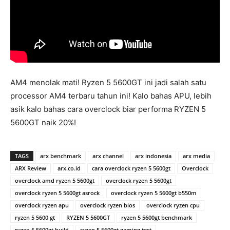
AM4 menolak mati! Ryzen 5 5600GT ini jadi salah satu
processor AM4 terbaru tahun ini! Kalo bahas APU, lebih
asik kalo bahas cara overclock biar performa RYZEN 5
5600GT naik 20%!
TAGS
arx benchmark
arx channel
arx indonesia
arx media
ARX Review
arx.co.id
cara overclock ryzen 5 5600gt
Overclock
overclock amd ryzen 5 5600gt
overclock ryzen 5 5600gt
overclock ryzen 5 5600gt asrock
overclock ryzen 5 5600gt b550m
overclock ryzen apu
overclock ryzen bios
overclock ryzen cpu
ryzen 5 5600 gt
RYZEN 5 5600GT
ryzen 5 5600gt benchmark
ryzen 5 5600gt build
ryzen 5 5600gt gaming test