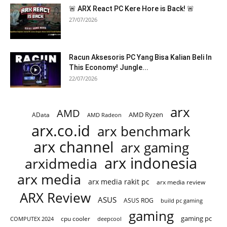
🚨 ARX React PC Kere Hore is Back! 🚨
27/07/2026
Racun Aksesoris PC Yang Bisa Kalian Beli In
This Economy! Jungle...
22/07/2026
arx
AMD
AMD Ryzen
AData
AMD Radeon
arx.co.id
arx benchmark
arx channel
arx gaming
arx indonesia
arxidmedia
arx media
arx media rakit pc
arx media review
ARX Review
ASUS
ASUS ROG
build pc gaming
gaming
gaming pc
cpu cooler
COMPUTEX 2024
deepcool