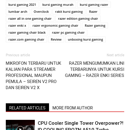
kursi gaming 2021
kursi gaming murah
kursi gaming razer
lumbar arch
Overclock
rakit kursi gaming
Razer
razer all in one gaming chair
razer edition gaming chair
razer enki x
razer ergonomic gaming chair
Razer gaming
razer gaming chair black
razer pc gaming chair
razer.com gaming chair
Review
unboxing kursi gaming
Previous article
Next article
MIKROFON TERBARU UNTUK
RAZER MENGUMUMKAN LINI
KALIAN PARA STREAMER
TERBARUNYA UNTUK KURSI
PROFESIONAL MAUPUN
GAMING – RAZER ENKI SERIES
PEMULA – SEIREN V2 PRO
DAN SEIREN V2 X
RELATED ARTICLES
MORE FROM AUTHOR
CPU Cooler Single Tower Overpower?!
ID COOLING FROZN A510 Turbo