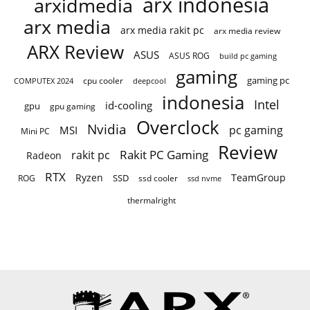
arx indonesia
arxidmedia
arx media
arx media rakit pc
arx media review
ARX Review
ASUS
ASUS ROG
build pc gaming
gaming
gaming pc
cpu cooler
COMPUTEX 2024
deepcool
indonesia
Intel
id-cooling
gpu
gpu gaming
Overclock
Nvidia
pc gaming
MSI
Mini PC
Review
Rakit PC Gaming
rakit pc
Radeon
RTX
Ryzen
TeamGroup
SSD
ROG
ssd cooler
ssd nvme
thermalright