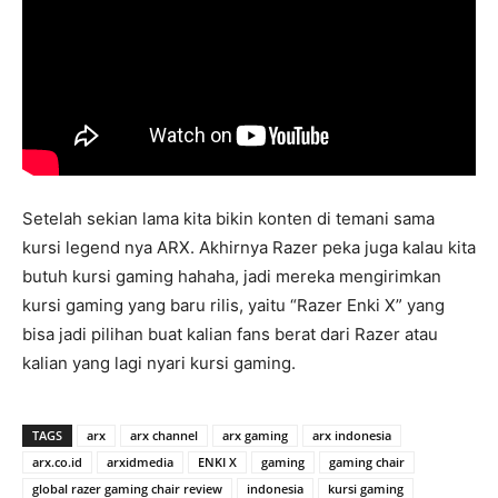
Setelah sekian lama kita bikin konten di temani sama
kursi legend nya ARX. Akhirnya Razer peka juga kalau kita
butuh kursi gaming hahaha, jadi mereka mengirimkan
kursi gaming yang baru rilis, yaitu “Razer Enki X” yang
bisa jadi pilihan buat kalian fans berat dari Razer atau
kalian yang lagi nyari kursi gaming.
TAGS
arx
arx channel
arx gaming
arx indonesia
arx.co.id
arxidmedia
ENKI X
gaming
gaming chair
global razer gaming chair review
indonesia
kursi gaming