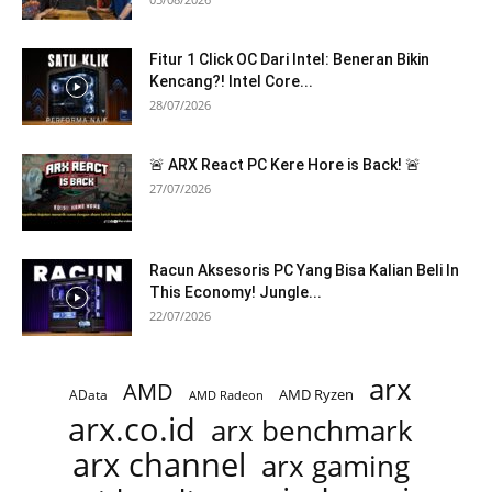
Fitur 1 Click OC Dari Intel: Beneran Bikin
Kencang?! Intel Core...
28/07/2026
🚨 ARX React PC Kere Hore is Back! 🚨
27/07/2026
Racun Aksesoris PC Yang Bisa Kalian Beli In
This Economy! Jungle...
22/07/2026
arx
AMD
AMD Ryzen
AData
AMD Radeon
arx.co.id
arx benchmark
arx channel
arx gaming