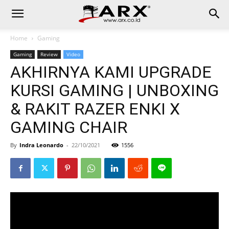
Home
Gaming
Gaming
Review
Video
AKHIRNYA KAMI UPGRADE
KURSI GAMING | UNBOXING
& RAKIT RAZER ENKI X
GAMING CHAIR
By
Indra Leonardo
-
22/10/2021
1556