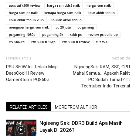
asus tuf t500 review
harga ram ddr5 naik
harga ram naik
harga ram pc naik
kenapa harga ram naik
libur akhir tahun
libur akhir tahun 2025
liburan akhir tahun
mengapa harga ram naik
pc 20 juta
pc gaming
pc gaming 1080p
pc gaming 2k
rakit pc
review pc build up
rtx 5060 ti
rtx 5060 ti 16gb
rtx 5060 ti review
tuf t500
Previous article
Next article
PSU 850W Ini Terlalu Mirip
NgisengSek: RAM, SSD, GPU
DeepCool! | Review
Mahal Semua… Apakah Rakit
GamerStorm PQ850G
PC Sudah Tamat? ft
Techtuber Indo Terkenal
RELATED ARTICLES
MORE FROM AUTHOR
Ngiseng Sek: DDR3 Build Apa Masih
Layak Di 2026?