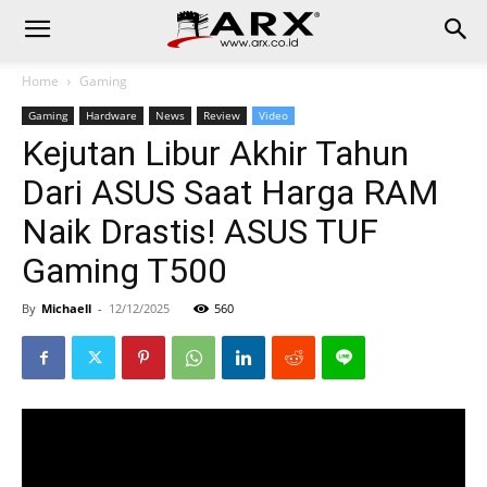
Home
Gaming
Gaming
Hardware
News
Review
Video
Kejutan Libur Akhir Tahun
Dari ASUS Saat Harga RAM
Naik Drastis! ASUS TUF
Gaming T500
By
Michaell
-
12/12/2025
560