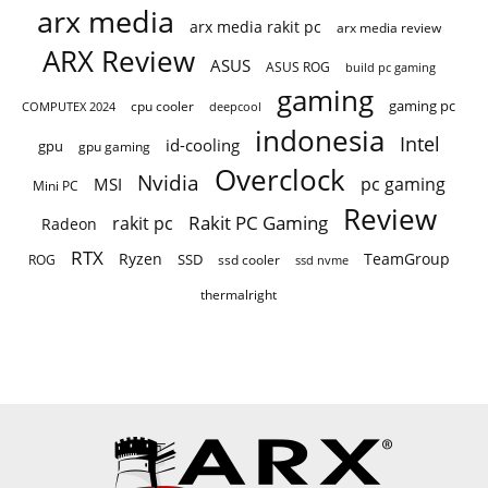
arx media
arx media rakit pc
arx media review
ARX Review
ASUS
ASUS ROG
build pc gaming
gaming
gaming pc
COMPUTEX 2024
cpu cooler
deepcool
indonesia
Intel
id-cooling
gpu
gpu gaming
Overclock
Nvidia
pc gaming
MSI
Mini PC
Review
Rakit PC Gaming
rakit pc
Radeon
RTX
Ryzen
TeamGroup
SSD
ROG
ssd cooler
ssd nvme
thermalright