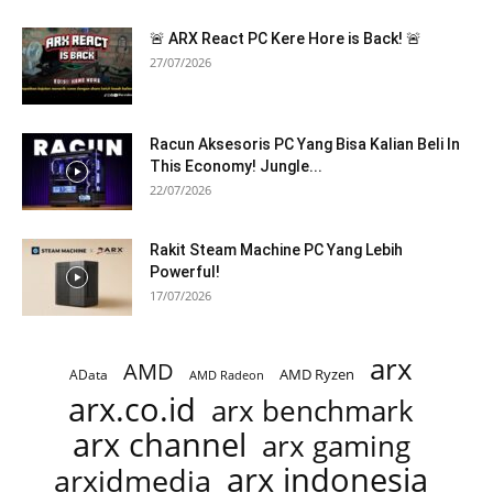
🚨 ARX React PC Kere Hore is Back! 🚨
27/07/2026
Racun Aksesoris PC Yang Bisa Kalian Beli In
This Economy! Jungle...
22/07/2026
Rakit Steam Machine PC Yang Lebih
Powerful!
17/07/2026
arx
AMD
AMD Ryzen
AData
AMD Radeon
arx.co.id
arx benchmark
arx channel
arx gaming
arx indonesia
arxidmedia