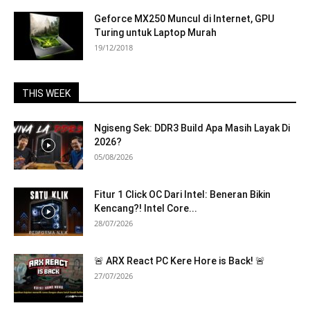
Geforce MX250 Muncul di Internet, GPU
Turing untuk Laptop Murah
19/12/2018
THIS WEEK
Ngiseng Sek: DDR3 Build Apa Masih Layak Di
2026?
05/08/2026
Fitur 1 Click OC Dari Intel: Beneran Bikin
Kencang?! Intel Core...
28/07/2026
🚨 ARX React PC Kere Hore is Back! 🚨
27/07/2026