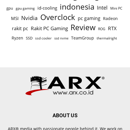
indonesia
Intel
id-cooling
gpu
gpu gaming
Mini PC
Overclock
Nvidia
pc gaming
MSI
Radeon
Review
Rakit PC Gaming
RTX
rakit pc
ROG
Ryzen
TeamGroup
SSD
ssd cooler
thermalright
ssd nvme
ABOUT US
ARX® media with passionate people behind it. We work on