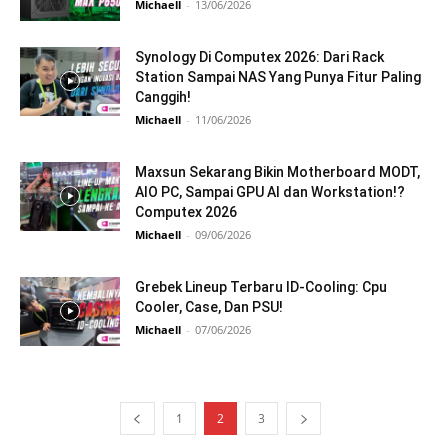
Michaell
-
13/06/2026
Synology Di Computex 2026: Dari Rack
Station Sampai NAS Yang Punya Fitur Paling
Canggih!
Michaell
-
11/06/2026
Maxsun Sekarang Bikin Motherboard MODT,
AIO PC, Sampai GPU AI dan Workstation!?
Computex 2026
Michaell
-
09/06/2026
Grebek Lineup Terbaru ID-Cooling: Cpu
Cooler, Case, Dan PSU!
Michaell
-
07/06/2026
1
2
3