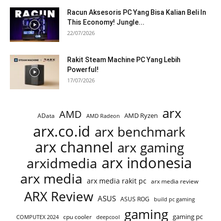
Racun Aksesoris PC Yang Bisa Kalian Beli In
This Economy! Jungle...
22/07/2026
Rakit Steam Machine PC Yang Lebih
Powerful!
17/07/2026
arx
AMD
AMD Ryzen
AData
AMD Radeon
arx.co.id
arx benchmark
arx channel
arx gaming
arx indonesia
arxidmedia
arx media
arx media rakit pc
arx media review
ARX Review
ASUS
ASUS ROG
build pc gaming
gaming
gaming pc
COMPUTEX 2024
cpu cooler
deepcool