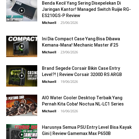
Benda Kecil Yang Sering Disepelekan Di
Jaringan Kantor! Managed Switch Ruijie RG-
ES210GS-P Review
Michaell
-
25/06/2026
Ini Dia Compact Case Yang Bisa Dibawa
Kemana-Mana! Mechanic Master iF25
Michaell
-
23/06/2026
Brand Segede Corsair Bikin Case Entry
Level?! | Review Corsair 3200D RS ARGB
Michaell
-
19/06/2026
AIO Water Cooler Desktop Terbaik Yang
Pernah Kita Coba! Noctua NL-LC1 Series
Michaell
-
16/06/2026
Harusnya Semua PSU Entry Level Bisa Kayak
Gini | Review Gamemax Max P650B