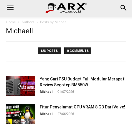
Home
Authors
Posts by Michaell
Michaell
128 POSTS
0 COMMENTS
Yang Cari PSU Budget Full Modular Merapat!
Review Segotep BM550W
Michaell
-
01/07/2026
Fitur Penyelamat GPU VRAM 8 GB Dari Valve!
Michaell
-
27/06/2026